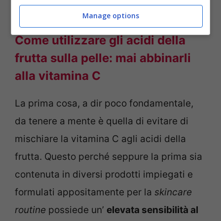
utilizzo.
Manage options
Come utilizzare gli acidi della
frutta sulla pelle: mai abbinarli
alla vitamina C
La prima cosa, a dir poco fondamentale,
da tenere a mente è quella di evitare di
mischiare la vitamina C agli acidi della
frutta. Questo perché seppure la prima sia
contenuta in diversi prodotti impiegati e
formulati appositamente per la
skincare
routine
possiede un’
elevata sensibilità al