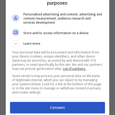
la continuità a fare la netta differenza.
purposes:
Personalised advertising and content, advertising and
In alcuni casi i prodotti formulati a base di
content measurement, audience research and
services development
acidi della frutta possono provocare lievi
Store and/or access information on a device
rossori, bruciori e pizzicori, specie qualora
Learn more
la pelle trattata sia per definizione
Your personal data will be processed and information from
spiccatamente
sensibile
: si tratta però di
your device (cookies, unique identifiers, and other device
data) may be stored by, accessed by and shared with 319
un effetto collaterale puramente
partners, or used specifically by this site. We and our partners
may use precise geolocation data.
List of partners.
momentaneo, che tenderà a svanire nelle
Some vendors may process your personal data on the basis
of legitimate interest, which you can object to by managing
seguenti applicazioni. In caso il disagio
your options below. Look for a link at the bottom of this page
or in the site menu to manage or withdraw consent in privacy
dovesse permanere oltre ai tre giorni,
and cookie settings.
chiaramente il buon senso suggerisce di
Consent
interrompere immediatamente ogni