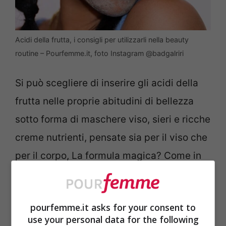
Acidi della frutta, i consigli per utilizzarli nella beauty
routine – Pourfemme.it, foto Instagram @badgalriri
Si può scegliere di inserire gli acidi della
frutta nelle proprie abitudini di bellezza
sotto forma di maschere viso, sieri e ricche
creme nutrienti, pensate sia per il viso che
per il corpo, La formula magica? Come in
tutte le cose, d’altronde, la
costanza
. Sì, i
primi effetti possono risultare riscontrabili
pourfemme.it asks for your consent to
sin dalle primissime applicazioni, ma sarà
use your personal data for the following