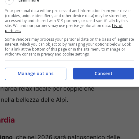
Learn more
Your personal data will be processed and information from your device
(cookies, unique identifiers, and other device data) may be stored by,
co in montagna – foto: Hotellerie de Mascognaz –
accessed by and shared with 319 partners, or used specifically by this
site. We and our partners may use precise geolocation data.
List of
partners.
Some vendors may process your personal data on the basis of legitimate
asformate in
sette chalet esclusivi
, dove
interest, which you can object to by managing your options below. Look
for a link at the bottom of this page or in the site menu to manage or
withdraw consent in privacy and cookie settings.
ali con mobili pregiati e tessuti caldi. Gli
fera rustica ed elegante, ma sono dotati di
Manage options
Consent
a SPA con idromassaggio, sauna e hammam con
un’area relax ideale per coppie che
ella bellezza delle Alpi.
rdia
vigno
, che nel 2026 sarà palcoscenico delle