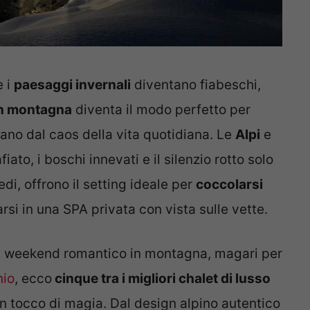
e i
paesaggi invernali
diventano fiabeschi,
n montagna
diventa il modo perfetto per
tano dal caos della vita quotidiana. Le
Alpi
e
ato, i boschi innevati e il silenzio rotto solo
edi, offrono il setting ideale per
coccolarsi
arsi in una SPA privata con vista sulle vette.
 un weekend romantico in montagna, magari per
nio
, ecco
cinque tra i migliori chalet di lusso
n tocco di magia. Dal design alpino autentico