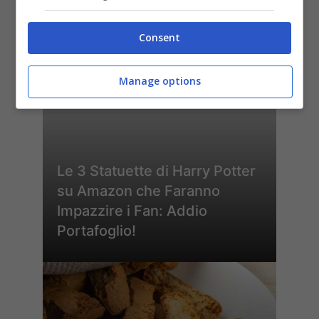
rinunciare allo stile
Consent
Manage options
Le 3 Statuette di Harry Potter
su Amazon che Faranno
Impazzire i Fan: Addio
Portafoglio!