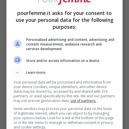
pourfemme.it asks for your consent to
use your personal data for the following
purposes:
Personalised advertising and content, advertising and
content measurement, audience research and
ULTIMI ARTICOLI
services development
Store and/or access information on a device
Learn more
Your personal data will be processed and information from
your device (cookies, unique identifiers, and other device
data) may be stored by, accessed by and shared with 319
partners, or used specifically by this site. We and our partners
may use precise geolocation data.
List of partners.
Some vendors may process your personal data on the basis
Guardaroba capsule per le
of legitimate interest, which you can object to by managing
your options below. Look for a link at the bottom of this page
vacanze: il segreto per una
or in the site menu to manage or withdraw consent in privacy
valigia leggera senza
and cookie settings.