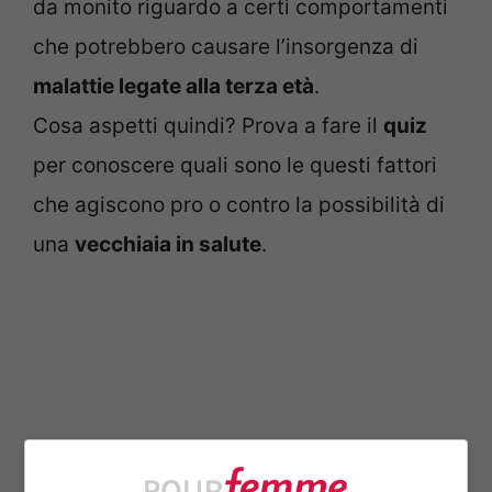
da monito riguardo a certi comportamenti
che potrebbero causare l’insorgenza di
malattie legate alla terza età
.
Cosa aspetti quindi? Prova a fare il
quiz
per conoscere quali sono le questi fattori
che agiscono pro o contro la possibilità di
una
vecchiaia in salute
.