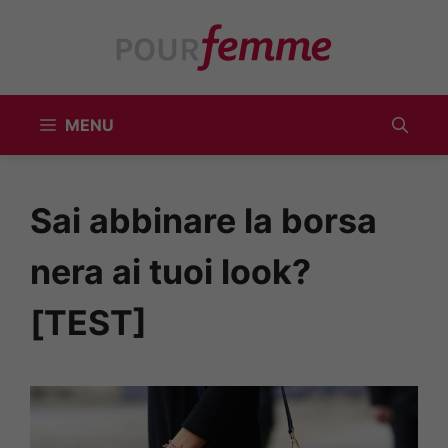
Vai
al
contenuto
MENU
Sai abbinare la borsa
nera ai tuoi look?
[TEST]