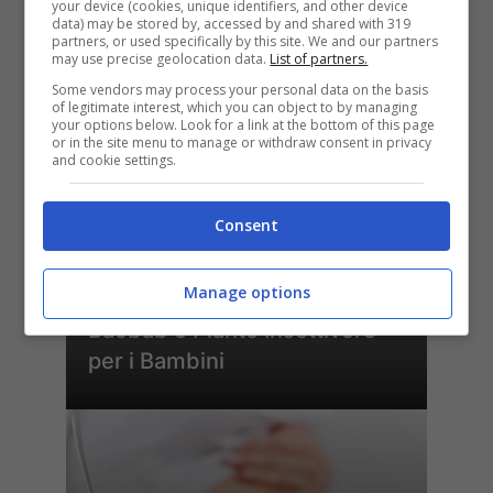
your device (cookies, unique identifiers, and other device
data) may be stored by, accessed by and shared with 319
ULTIMI ARTICOLI
partners, or used specifically by this site. We and our partners
may use precise geolocation data.
List of partners.
Some vendors may process your personal data on the basis
of legitimate interest, which you can object to by managing
your options below. Look for a link at the bottom of this page
or in the site menu to manage or withdraw consent in privacy
and cookie settings.
Consent
Esplorando il Giardino delle
Manage options
Meraviglie: Un’avventura tra
Baobab e Piante Insettivore
per i Bambini