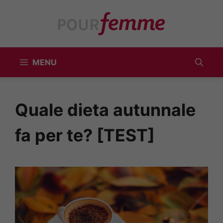
Vai
al
contenuto
MENU
Quale dieta autunnale
fa per te? [TEST]