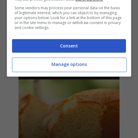
Some vendors may process your personal data on the basis
of legitimate interest, which you can object to by managing
your options below. Look for a link at the bottom of this page
or in the site menu to manage or withdraw consent in privacy
and cookie settings.
Consent
C’è sempre una prima volta:
come pulire e aprire le cozze
Manage options
in poche mosse