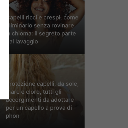
Capelli ricci e crespi, come
eliminarlo senza rovinare
la chioma: il segreto parte
dal lavaggio
Protezione capelli, da sole,
mare e cloro, tutti gli
accorgimenti da adottare
per un capello a prova di
phon