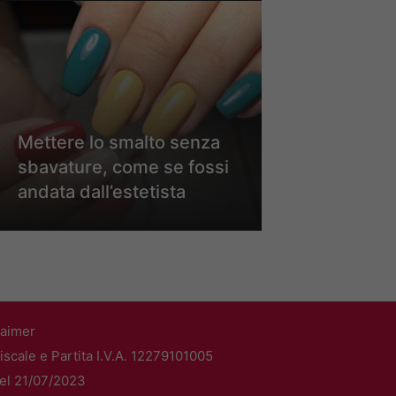
Mettere lo smalto senza
sbavature, come se fossi
andata dall’estetista
laimer
scale e Partita I.V.A. 12279101005
del 21/07/2023