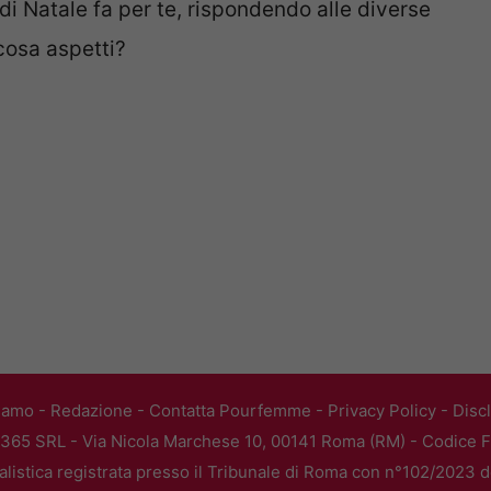
 di Natale fa per te, rispondendo alle diverse
cosa aspetti?
iamo
-
Redazione
-
Contatta Pourfemme
-
Privacy Policy
-
Disc
365 SRL - Via Nicola Marchese 10, 00141 Roma (RM) - Codice Fi
alistica registrata presso il Tribunale di Roma con n°102/2023 