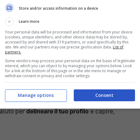
 curiosa di scoprire, grazie a un
test
, qual è
Store and/or access information on a device
e adatto alla tua
personalità
e alla tua
casa
?
Learn more
Your personal data will be processed and information from your device
no importanti i
gusti personali
, ma anche lo
(cookies, unique identifiers, and other device data) may be stored by,
accessed by and shared with 319 partners, or used specifically by this
sa. Chi ama le
festività natalizie
, sicuramente
site. We and our partners may use precise geolocation data.
List of
partners.
decorazioni
,
addobbi
,
luci
,
colori
e tutto ciò
Some vendors may process your personal data on the basis of legitimate
interest, which you can object to by managing your options below. Look
sfera natalizia
.
for a link at the bottom of this page or in the site menu to manage or
withdraw consent in privacy and cookie settings.
e stile ha la tua casa? Quale decorazione
Manage options
Consent
re natalizio preferito? Le risposte alle
aiuto per
delineare il tuo profilo
e capire,