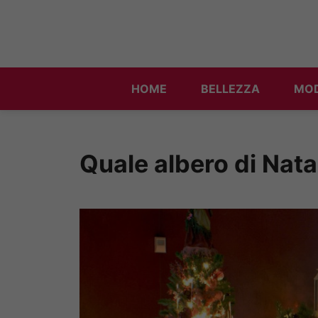
Vai
al
contenuto
HOME
BELLEZZA
MO
Quale albero di Nata