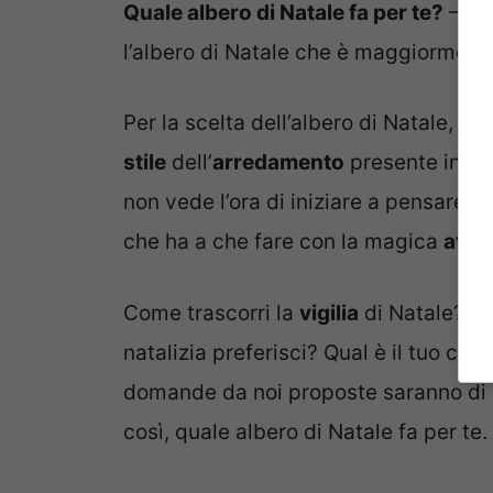
Quale albero di Natale fa per te?
– Sei
l’albero di Natale che è maggiorment
Per la scelta dell’albero di Natale, so
stile
dell’
arredamento
presente in ca
non vede l’ora di iniziare a pensare a
che ha a che fare con la magica
atmo
Come trascorri la
vigilia
di Natale? Ch
natalizia preferisci? Qual è il tuo colo
domande da noi proposte saranno di 
così, quale albero di Natale fa per te.