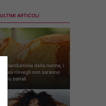
ULTIMI ARTICOLI
Ciambellone della nonna, i
tuoi risvegli non saranno
più banali