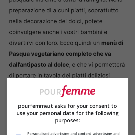
preparazione di alcuni piatti, soprattutto
nella decorazione dei dolci, potete
coinvolgere anche i vostri bambini e
divertirvi con loro. Ecco quindi un
menù di
Pasqua vegetariano completo che va
dall’antipasto al dolce
, e che vi permetterà
di portare in tavola dei piatti deliziosi
senza però rubarvi troppo tempo nella
preparazione.
pourfemme.it asks for your consent to
use your personal data for the following
Pagine:
1
2
3
4
5
purposes:
Personalised advertising and content, advertising and