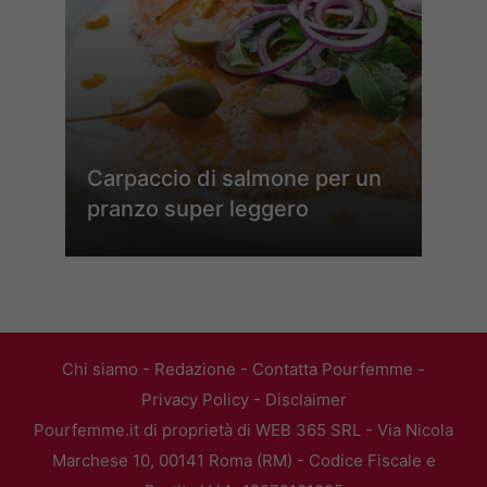
Carpaccio di salmone per un
pranzo super leggero
Chi siamo
-
Redazione
-
Contatta Pourfemme
-
Privacy Policy
-
Disclaimer
Pourfemme.it di proprietà di WEB 365 SRL - Via Nicola
Marchese 10, 00141 Roma (RM) - Codice Fiscale e