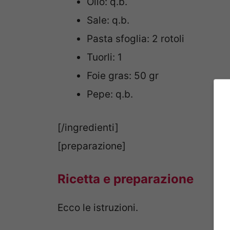
Olio: q.b.
Sale: q.b.
Pasta sfoglia: 2 rotoli
Tuorli: 1
Foie gras: 50 gr
Pepe: q.b.
[/ingredienti]
[preparazione]
Ricetta e preparazione
Ecco le istruzioni.