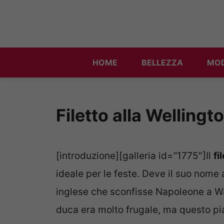
Vai
al
contenuto
HOME
BELLEZZA
MO
Filetto alla Wellingt
[introduzione][galleria id=”1775″]Il
fi
ideale per le feste. Deve il suo nome 
inglese che sconfisse Napoleone a Wate
duca era molto frugale, ma questo pia