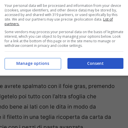
 contenga il filetto fate riscaldare a fuoco
Your personal data will be processed and information from your device
(cookies, unique identifiers, and other device data) may be stored by,
accessed by and shared with 319 partners, or used specifically by this
ne girandola, per circa 15 minuti, in modo che
site. We and our partners may use precise geolocation data.
List of
partners.
tela, pepatela e poi fatela raffreddare.
Some vendors may process your personal data on the basis of legitimate
vrete ritagliato a rettangolo e spargetevi, una
interest, which you can object to by managing your options below. Look
for a link at the bottom of this page or in the site menu to manage or
withdraw consent in privacy and cookie settings.
che avete fatto saltare in padella in un po’ di
ti fuori dal fuoco con sale, pepe e le erbe
Manage options
Consent
he avrete spalmato con il foie gras, premendo
getelo poi tutto con l’altra sfoglia che
o bene ai lati con le dita in modo da
e il filetto in una teglia ricoperta da carta da
ie con i pezzi di pasta avanzata.