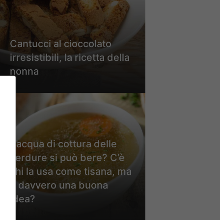
Cantucci al cioccolato
irresistibili, la ricetta della
nonna
L’acqua di cottura delle
verdure si può bere? C’è
chi la usa come tisana, ma
è davvero una buona
idea?