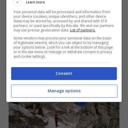
Learn more
Your personal data will be processed and information from
your device (cookies, unique identifiers, and other device
data) may be stored by, accessed by and shared with 319
partners, or used specifically by this site. We and our partners
may use precise geolocation data.
List of partners.
Some vendors may process your personal data on the basis
Val di Fassa in Trentino-Alto
of legitimate interest, which you can object to by managing
your options below. Look for a link at the bottom of this page
Adige
or in the site menu to manage or withdraw consent in privacy
and cookie settings.
Consent
Manage options