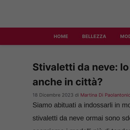
Vai
al
contenuto
HOME
BELLEZZA
MO
Stivaletti da neve: l
anche in città?
18 Dicembre 2023
di
Martina Di Paolantoni
Siamo abituati a indossarli in m
stivaletti da neve ormai sono sdo