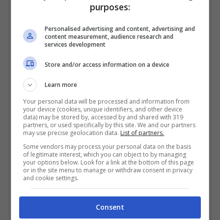
purposes:
Se preferisci andare più giù potresti
Personalised advertising and content, advertising and
alloggiare nei pressi di
Punta Prosciutto
,
content measurement, audience research and
services development
ovvero
Torre Lapillo
. Una zona molto bella
Store and/or access information on a device
della Puglia, gli stabilimenti sono tutti ben
Learn more
attrezzati e perfetti per le famiglie con
Your personal data will be processed and information from
bambini piccoli e grandi. Un’altra spiaggia
your device (cookies, unique identifiers, and other device
data) may be stored by, accessed by and shared with 319
molto frequentata è
San Foca
, un mare
partners, or used specifically by this site. We and our partners
may use precise geolocation data.
List of partners.
limpido con stabilimenti in cui poter
Some vendors may process your personal data on the basis
of legitimate interest, which you can object to by managing
trascorrere la giornata in relax con i
your options below. Look for a link at the bottom of this page
or in the site menu to manage or withdraw consent in privacy
bambini.
and cookie settings.
Consent
Dalla spiaggia bianca e in stile Maldive, la