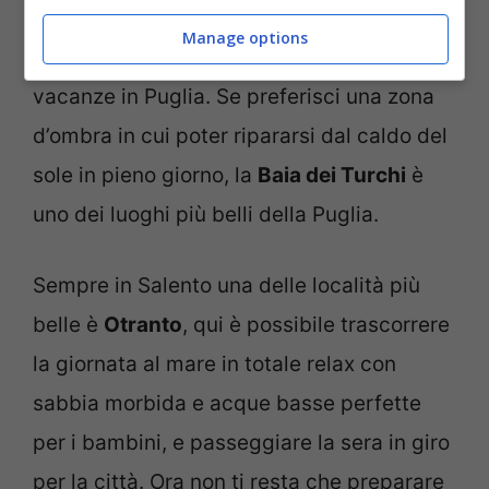
spiaggia di
Porto Cesareo
è la meta
Manage options
perfetta per chi desidera trascorrere le
vacanze in Puglia. Se preferisci una zona
d’ombra in cui poter ripararsi dal caldo del
sole in pieno giorno, la
Baia dei Turchi
è
uno dei luoghi più belli della Puglia.
Sempre in Salento una delle località più
belle è
Otranto
, qui è possibile trascorrere
la giornata al mare in totale relax con
sabbia morbida e acque basse perfette
per i bambini, e passeggiare la sera in giro
per la città. Ora non ti resta che preparare