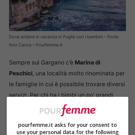
Dove andare in vacanza in Puglia con i bambini – Fonte
foto Canva – Pourfemme.it
Sempre sul Gargano c’è
Marina di
Peschici
, una località molto rinominata per
le famiglie in cui è possibile trovare diversi
servizi. Per chi ha i bimbi un po’ grandi
potrebbe prendere in considerazione l’idea
di fargli vivere un’avventura come le
pourfemme.it asks for your consent to
escursioni in barca per le Isole Tremiti.
use your personal data for the following