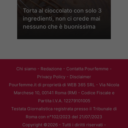
Torta al cioccolato con solo 3
ingredienti, non ci crede mai
nessuno che è buonissima
Chi siamo
-
Redazione
-
Contatta Pourfemme
-
Privacy Policy
-
Disclaimer
Pourfemme.it di proprietà di WEB 365 SRL - Via Nicola
Marchese 10, 00141 Roma (RM) - Codice Fiscale e
Partita I.V.A. 12279101005
Testata Giornalistica registrata presso il Tribunale di
Roma con n°102/2023 del 21/07/2023
Copyright ©2026 - Tutti i diritti riservati -