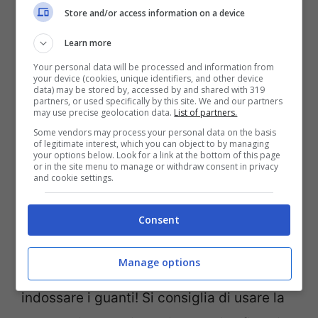
Store and/or access information on a device
lasciare agire per 15 minuti e poi
Learn more
risciacquiamo.
Your personal data will be processed and information from
your device (cookies, unique identifiers, and other device
data) may be stored by, accessed by and shared with 319
Se le macchie sono persistenti si può
partners, or used specifically by this site. We and our partners
may use precise geolocation data.
List of partners.
usare la
combo candeggina, acqua e
Some vendors may process your personal data on the basis
bicarbonato di sodio
, mescoliamo in una
of legitimate interest, which you can object to by managing
your options below. Look for a link at the bottom of this page
or in the site menu to manage or withdraw consent in privacy
bacinella contenente acqua. Acqua e
and cookie settings.
candeggina delicata nelle stesse quantità
e poco bicarbonato di sodio. Mescolare e
Consent
poi trattiamo la zona con una spugnetta
Manage options
abrasiva, pulire più volte, ricorda di
indossare i guanti! Si consiglia di usare la