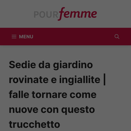
Vai
al
contenuto
MENU
Sedie da giardino
rovinate e ingiallite |
falle tornare come
nuove con questo
trucchetto