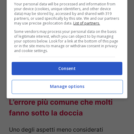
Your personal data will be processed and information from
ingredienti troppo sgrassanti rischiano di
your device (cookies, unique identifiers, and other device
data) may be stored by, accessed by and shared with 319
accentuare la disidratazione.
I capelli
partners, or used specifically by this site. We and our partners
may use precise geolocation data.
List of partners.
trattati hanno bisogno di prodotti capaci
Some vendors may process your personal data on the basis
of legitimate interest, which you can object to by managing
di detergere senza impoverire la struttura
your options below. Look for a link at the bottom of this page
or in the site menu to manage or withdraw consent in privacy
del capello
, mantenendo morbidezza ed
and cookie settings.
elasticità. La scelta dello shampoo, quindi,
Consent
non riguarda soltanto l’estetica ma anche
la protezione quotidiana della chioma.
Manage options
L’errore più comune che molti
fanno sotto la doccia
Uno degli aspetti meno considerati