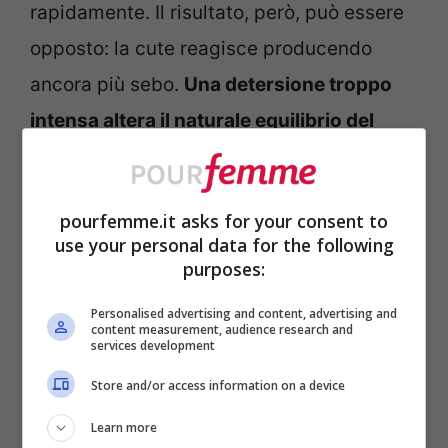
rapidamente. Il risultato, però, può essere
opposto: la cute reagisce producendo
ancora più sebo.
Una detersione troppo
intensa altera il naturale equilibrio del
cuoio capelluto
e rende i capelli difficili da
gestire.
pourfemme.it asks for your consent to
use your personal data for the following
Anche chi ha capelli secchi o trattati deve
purposes:
prestare attenzione alla formulazione.
Personalised advertising and content, advertising and
Colorazioni frequenti, piastre e phon
content measurement, audience research and
services development
possono indebolire la fibra capillare,
Store and/or access information on a device
rendendo necessario uno shampoo
Learn more
delicato e nutriente. In questi casi,