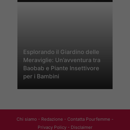
Esplorando il Giardino delle
Meraviglie: Un’avventura tra
Baobab e Piante Insettivore
per i Bambini
Chi siamo
-
Redazione
-
Contatta Pourfemme
-
Privacy Policy
-
Disclaimer