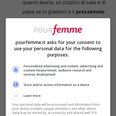
quanto basta, un pizzico di sale e di
pepe se lo gradisci e il
prezzemolo
tritato
che può essere sia fresco che
essiccato.
Mescola tutto delicatamente
dal
pourfemme.it asks for your consent to
use your personal data for the following
basso verso l’alto, così da non
purposes:
scomporre il tutto. Se preferisci puoi
Personalised advertising and content, advertising and
aggiungere anche altre spezie come
content measurement, audience research and
services development
timo oppure origano.
Store and/or access information on a device
Metti il composto in una padella
antiaderente
e lascia tostare
per
Learn more
qualche minuto. Non appena il
Your personal data will be processed and information from
your device (cookies, unique identifiers, and other device
data) may be stored by, accessed by and shared with 319
succo di limone sarà asciutto spegni