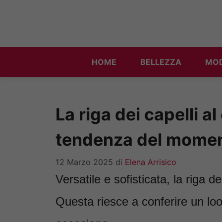
Vai
al
contenuto
HOME
BELLEZZA
MO
La riga dei capelli al
tendenza del moment
12 Marzo 2025
di
Elena Arrisico
Versatile e sofisticata, la riga d
Questa riesce a conferire un loo