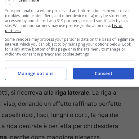
Learn more
Your personal data will be processed and information from your device
(cookies, unique identifiers, and other device data) may be stored by,
accessed by and shared with 319 partners, or used specifically by this
site. We and our partners may use precise geolocation data.
List of
partners.
Some vendors may process your personal data on the basis of legitimate
interest, which you can object to by managing your options below. Look
for a link at the bottom of this page or in the site menu to manage or
withdraw consent in privacy and cookie settings.
Manage options
Consent
ta tornando, prepotentemente, di moda dopo
tti, si ricorreva alla
riga laterale
. La riga al
l viso, donando un effetto raffinato perfetto
pelli ricci, lisci, lunghi o corti, la riga dei
 La riga centrale è perfetta per chi desidera
oma
, perché dona maggiore pienezza.