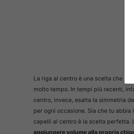
La riga al centro è una scelta che s
molto tempo. In tempi più recenti, infa
centro, invece, esalta la simmetria de
per ogni occasione. Sia che tu abbia i ca
capelli al centro è la scelta perfetta.
aggiungere volume alla propria chi