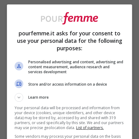
Uno degli aspetti fondamentali che non
dobbiamo mai dimenticare è l’amore da
riservare al nostro corpo, che ha accolto
pourfemme.it asks for your consent to
use your personal data for the following
una nuova vita e ha subito uno stress
purposes:
notevole. Infatti,
per il recupero post
Personalised advertising and content, advertising and
partum è determinante iniziare
content measurement, audience research and
services development
gradualmente con piccoli esercizi
,
Store and/or access information on a device
comprese brevi passeggiate, come già
Learn more
indicato.
Your personal data will be processed and information from
your device (cookies, unique identifiers, and other device
data) may be stored by, accessed by and shared with 319
Inoltre, man mano che si va avanti in
partners, or used specifically by this site. We and our partners
may use precise geolocation data.
List of partners.
questo percorso, si può passare ad
Some vendors may process your personal data on the basis