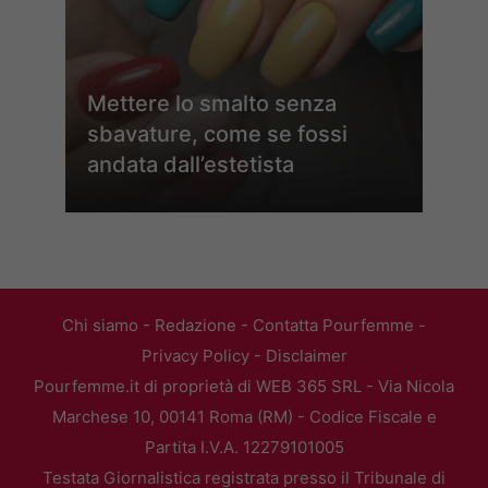
Mettere lo smalto senza
sbavature, come se fossi
andata dall’estetista
Chi siamo
-
Redazione
-
Contatta Pourfemme
-
Privacy Policy
-
Disclaimer
Pourfemme.it di proprietà di WEB 365 SRL - Via Nicola
Marchese 10, 00141 Roma (RM) - Codice Fiscale e
Partita I.V.A. 12279101005
Testata Giornalistica registrata presso il Tribunale di