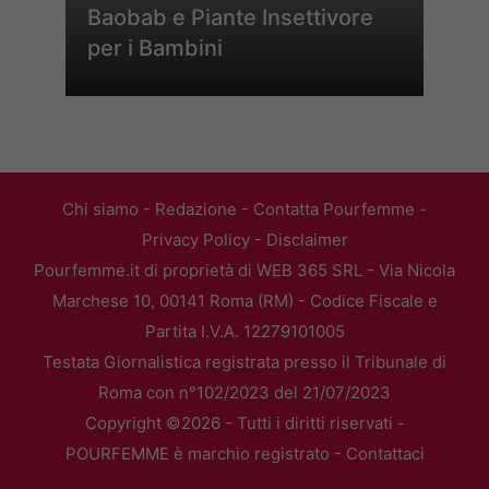
Baobab e Piante Insettivore
per i Bambini
Chi siamo
-
Redazione
-
Contatta Pourfemme
-
Privacy Policy
-
Disclaimer
Pourfemme.it di proprietà di WEB 365 SRL - Via Nicola
Marchese 10, 00141 Roma (RM) - Codice Fiscale e
Partita I.V.A. 12279101005
Testata Giornalistica registrata presso il Tribunale di
Roma con n°102/2023 del 21/07/2023
Copyright ©2026 - Tutti i diritti riservati -
POURFEMME è marchio registrato -
Contattaci