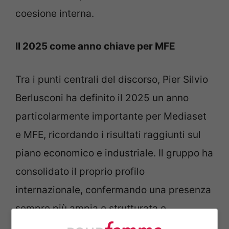
coesione interna.
Il 2025 come anno chiave per MFE
Tra i punti centrali del discorso, Pier Silvio
Berlusconi ha definito il 2025 un anno
particolarmente importante per Mediaset
e MFE, ricordando i risultati raggiunti sul
piano economico e industriale. Il gruppo ha
consolidato il proprio profilo
internazionale, confermando una presenza
sempre più ampia e strutturata e
rafforzando la propria posizione