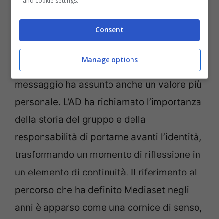
and cookie settings.
Affetto e responsabilità nel racconto della
Consent
continuità
Manage options
Accanto all’analisi dei risultati, il
messaggio ha assunto anche un valore più
personale. L’AD ha richiamato l’importanza
della storia del gruppo e della
responsabilità di portarne avanti l’identità,
trasformando un momento di riflessione in
un elemento di continuità. Il riferimento al
percorso che ha definito Mediaset negli
anni è apparso come una cornice di senso,