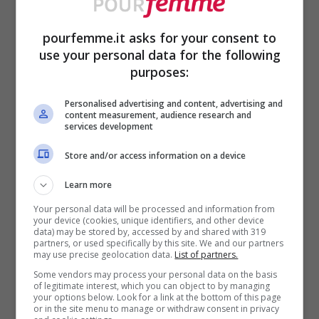
competitiva nel mercato europeo dei
pourfemme.it asks for your consent to
media.
use your personal data for the following
purposes:
La crescita e la solidità del percorso
Personalised advertising and content, advertising and
content measurement, audience research and
intrapreso sono state presentate come
services development
elementi concreti, non semplici ambizioni.
Store and/or access information on a device
Un modo per ribadire che l’evoluzione di
Learn more
MFE non riguarda soltanto il perimetro
Your personal data will be processed and information from
geografico del gruppo, ma anche la
your device (cookies, unique identifiers, and other device
data) may be stored by, accessed by and shared with 319
partners, or used specifically by this site. We and our partners
capacità di costruire un modello di
may use precise geolocation data.
List of partners.
sviluppo sostenibile nel tempo, capace di
Some vendors may process your personal data on the basis
of legitimate interest, which you can object to by managing
coniugare innovazione e solidità.
your options below. Look for a link at the bottom of this page
or in the site menu to manage or withdraw consent in privacy