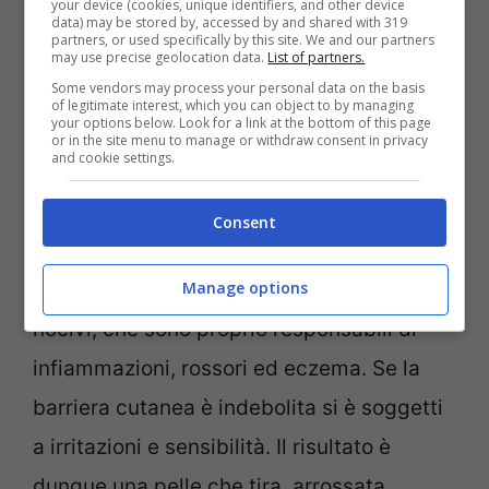
your device (cookies, unique identifiers, and other device
o la perdita di tono.
data) may be stored by, accessed by and shared with 319
partners, or used specifically by this site. We and our partners
may use precise geolocation data.
List of partners.
Some vendors may process your personal data on the basis
La mancata detersione può solo
of legitimate interest, which you can object to by managing
your options below. Look for a link at the bottom of this page
compromettere il microbioma cutaneo,
or in the site menu to manage or withdraw consent in privacy
and cookie settings.
ossia l’ecosistema di microrganismi che
protegge la pelle e ne mantiene l’equilibrio.
Consent
Se il microbioma viene alterato si può
andare incontro a proliferazione di batteri
Manage options
nocivi, che sono proprio responsabili di
infiammazioni, rossori ed eczema. Se la
barriera cutanea è indebolita si è soggetti
a irritazioni e sensibilità. Il risultato è
dunque una pelle che tira, arrossata,