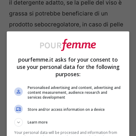
il detergente adatto, se la pelle del viso è
grassa si potrebbe beneficiare di un
prodotto sebocregolatore, in caso di pelle
secca richiede occorrono prodotti con
formule più delicate e nutrienti.
L’errore
che in molte fanno è non detergere bene e
pourfemme.it asks for your consent to
use your personal data for the following
quotidianamente la pelle grassa, ma
purposes:
anche lei ha bisogno di idratazione.
Personalised advertising and content, advertising and
content measurement, audience research and
services development
Sarebbe preferibile usare sieri e
trattamenti specifici serve per affrontare
Store and/or access information on a device
problematiche come l’invecchiamento
Learn more
cutaneo, non solo anche le macchie scure
Your personal data will be processed and information from