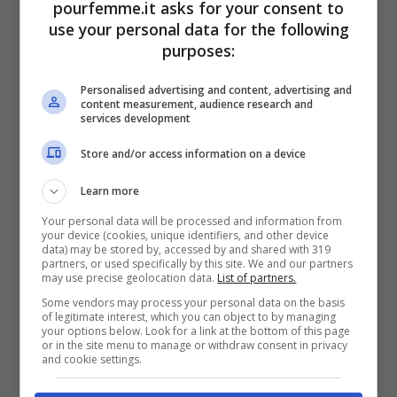
pourfemme.it asks for your consent to
finestre così circola aria. Step successivo
use your personal data for the following
purposes:
è riporre gli abiti nell’armadio, per quelli
che hanno un cattivo odore lavarli in
Personalised advertising and content, advertising and
content measurement, audience research and
lavatrice, va benissimo anche un lavaggio
services development
delicato. Mettere nel cassetto della
Store and/or access information on a device
lavatrice il detersivo per bucato e
Learn more
dell’aceto di vino bianco.
Your personal data will be processed and information from
your device (cookies, unique identifiers, and other device
data) may be stored by, accessed by and shared with 319
partners, or used specifically by this site. We and our partners
Controllare in prossimità dell’armadio se è
may use precise geolocation data.
List of partners.
presente dell’umidità
, così da capirne
Some vendors may process your personal data on the basis
of legitimate interest, which you can object to by managing
your options below. Look for a link at the bottom of this page
l’origine in modo da evitare la
or in the site menu to manage or withdraw consent in privacy
and cookie settings.
proliferazione delle muffe, che