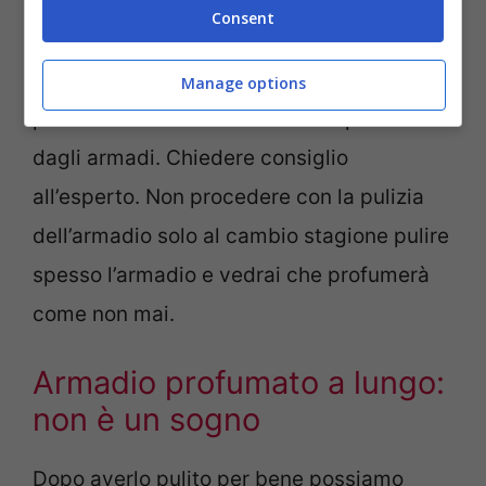
danneggiano esteticamente gli ambienti e
Consent
non solo. Bisogna intervenire
tempestivamente e vedrai che non avrai
Manage options
problemi di odore di chiuso che proviene
dagli armadi. Chiedere consiglio
all’esperto. Non procedere con la pulizia
dell’armadio solo al cambio stagione pulire
spesso l’armadio e vedrai che profumerà
come non mai.
Armadio profumato a lungo:
non è un sogno
Dopo averlo pulito per bene possiamo