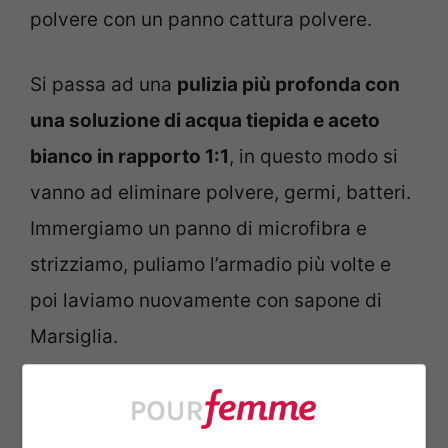
polvere con un panno cattura polvere.
Si passa ad una
pulizia più profonda con
una soluzione di acqua tiepida e aceto
bianco in rapporto 1:1
, in questo modo si
vanno ad eliminare polvere, germi, batteri.
Immergiamo un panno di microfibra e
strizziamo, puliamo l’armadio più volte e
poi laviamo nuovamente con sapone di
Marsiglia.
Lasciamo
asciugare bene l’armadio per
almeno un’ora
e lasciamo aperte le