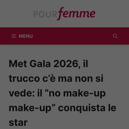
Vai
al
contenuto
MENU
Met Gala 2026, il
trucco c’è ma non si
vede: il “no make-up
make-up” conquista le
star