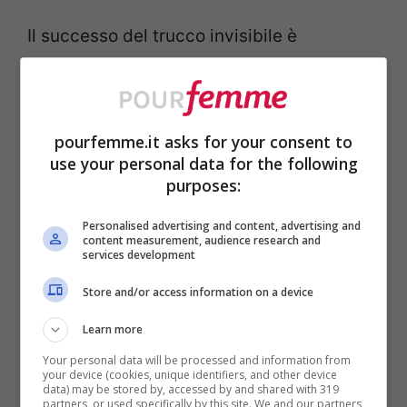
Il successo del trucco invisibile è
strettamente legato all’esplosione della
skin care
negli ultimi anni. Durante la
pandemia da Covid-19, con lunghi periodi
pourfemme.it asks for your consent to
use your personal data for the following
trascorsi in casa, molte persone hanno
purposes:
iniziato a investire di più nella cura della
Personalised advertising and content, advertising and
pelle piuttosto che nel make-up
content measurement, audience research and
services development
tradizionale.
Store and/or access information on a device
Le vendite dei cosmetici colorati sono
Learn more
diminuite, mentre creme, sieri e
Your personal data will be processed and information from
your device (cookies, unique identifiers, and other device
trattamenti hanno continuato a crescere.
data) may be stored by, accessed by and shared with 319
partners, or used specifically by this site. We and our partners