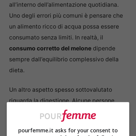
all’interno dell’alimentazione quotidiana.
Uno degli errori più comuni è pensare che
un alimento ricco di acqua possa essere
consumato senza limiti. In realtà, il
consumo corretto del melone
dipende
sempre dall’equilibrio complessivo della
dieta.
Un altro aspetto spesso sottovalutato
riguarda la digestione. Alcune persone
riferiscono gonfiore o pesantezza dopo
aver mangiato melone, soprattutto se
pourfemme.it asks for your consent to
associato a pasti abbondanti. Questo