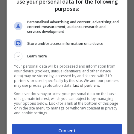
use your personal data for the following
accade perché il frutto tende a essere
purposes:
digerito più rapidamente rispetto ad altri
Personalised advertising and content, advertising and
content measurement, audience research and
alimenti e, se consumato dopo pasti molto
services development
ricchi, può fermentare causando fastidi
Store and/or access information on a device
intestinali. Per questo motivo molti esperti
Learn more
suggeriscono di mangiarlo lontano dai
Your personal data will be processed and information from
your device (cookies, unique identifiers, and other device
pasti principali oppure come antipasto
data) may be stored by, accessed by and shared with 319
partners, or used specifically by this site. We and our partners
leggero nelle giornate più calde.
may use precise geolocation data.
List of partners.
Some vendors may process your personal data on the basis
of legitimate interest, which you can object to by managing
La presenza di potassio e acqua rende
your options below. Look for a link at the bottom of this page
or in the site menu to manage or withdraw consent in privacy
and cookie settings.
inoltre il melone particolarmente utile per
chi soffre il caldo o pratica attività fisica.
Consent