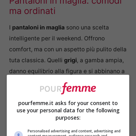
Pantaloni in maglia: comodi
ma ordinati
I
pantaloni in maglia
sono una scelta
intelligente per il weekend. Offrono
comfort, ma con un aspetto più pulito della
tuta classica. Quelli
grigi
, a gamba ampia,
danno equilibrio alla figura e si abbinano a
qualsiasi top o felpa. La texture della
maglia aggiunge un tocco sofisticato,
pourfemme.it asks for your consent to
soprattutto se il tessuto è morbido ma
use your personal data for the following
compatto.
purposes:
Personalised advertising and content, advertising and
content measurement, audience research and