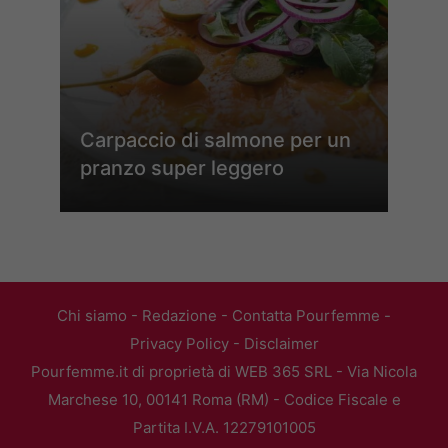
Carpaccio di salmone per un
pranzo super leggero
Chi siamo
-
Redazione
-
Contatta Pourfemme
-
Privacy Policy
-
Disclaimer
Pourfemme.it di proprietà di WEB 365 SRL - Via Nicola
Marchese 10, 00141 Roma (RM) - Codice Fiscale e
Partita I.V.A. 12279101005