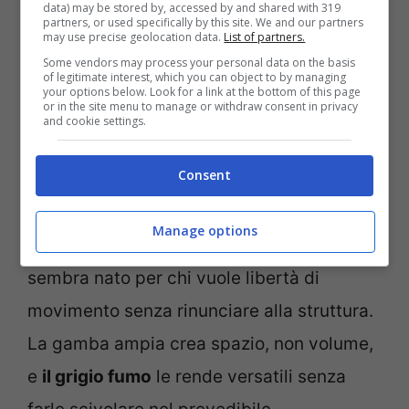
capito che la forza del top sta nel suo ruolo
data) may be stored by, accessed by and shared with 319
partners, or used specifically by this site. We and our partners
di “silenzio”, quello che permette agli altri
may use precise geolocation data.
List of partners.
Some vendors may process your personal data on the basis
capi di raccontare qualcosa senza
of legitimate interest, which you can object to by managing
your options below. Look for a link at the bottom of this page
sovrastarsi.
or in the site menu to manage or withdraw consent in privacy
and cookie settings.
Culotte in lana grigio fumo
Consent
Le
culotte in lana grigio fumo
non sono un
Manage options
pantalone qualunque. Hanno un taglio che
sembra nato per chi vuole libertà di
movimento senza rinunciare alla struttura.
La gamba ampia crea spazio, non volume,
e
il grigio fumo
le rende versatili senza