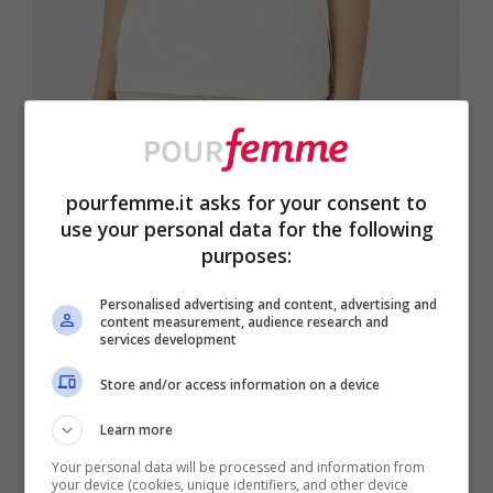
pourfemme.it asks for your consent to
use your personal data for the following
purposes:
Top in jersey panna – foto fanuboutique.it – pourfemme.it
Personalised advertising and content, advertising and
content measurement, audience research and
Quando lavoravo al look ho fatto
services development
attenzione al collo, perché un
girocollo
Store and/or access information on a device
leggermente alto
stabilizza l’armonia della
Learn more
palette. Stando davanti allo specchio ho
Your personal data will be processed and information from
your device (cookies, unique identifiers, and other device