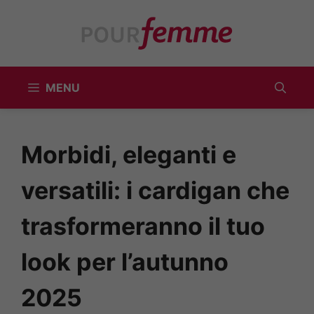
Vai
al
contenuto
MENU
Morbidi, eleganti e
versatili: i cardigan che
trasformeranno il tuo
look per l’autunno
2025