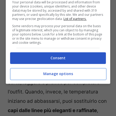
sopravvento anche per questa stagione.
Your personal data will be processed and information from
your device (cookies, unique identifiers, and other device
Metti da parte le classiche camicie e
data) may be stored by, accessed by and shared with 319
partners, or used specifically by this site. We and our partners
lascia spazio ai cardigan da indossare
may use precise geolocation data.
List of partners.
Some vendors may process your personal data on the basis
come capo unico. Scegli il colore che più ti
of legitimate interest, which you can object to by managing
your options below. Look for a link at the bottom of this page
piace indossalo con una
semplice t-shirt
or in the site menu to manage or withdraw consent in privacy
and cookie settings.
bianca
: il risultato finale ti sorprenderà!
Consent
Per le giornate con la temperatura più alta
puoi optare per un cardigan a maniche
Manage options
corte, leggero e pratico per completare
l’outfit. Quando, invece, le temperatura
iniziano ad abbassarsi, puoi sostituirlo con
capi dalle linee più eleganti e raffinate
,