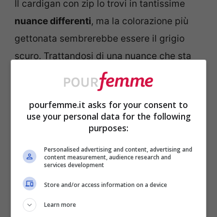
Il cardigan con zip lo trovi in tantissime
nuance differenti
, ma la colorazione più
gettonata sembrerebbe essere il grigio
scuro. Trattandosi di una nuance che sta
bene con tutto, puoi indossare il tuo
cardigan anche con jeans scuri e gonne in
pourfemme.it asks for your consent to
denim. Per uno stile più elegante abbina la
use your personal data for the following
gonna longuette a un cardigan color panna
purposes:
tono su tono.
Personalised advertising and content, advertising and
content measurement, audience research and
services development
Camicia style
Store and/or access information on a device
Il classico colletto da “camicia” prende il
Learn more