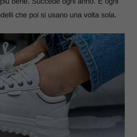
o più bene. Succede ogni anno. E ogni
elli che poi si usano una volta sola.