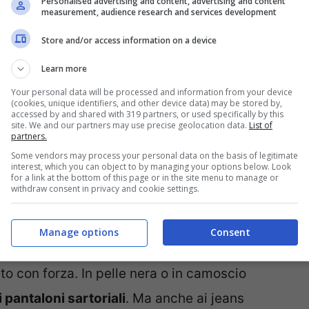
Personalised advertising and content, advertising and content
measurement, audience research and services development
baglia mai.
Store and/or access information on a device
za
. Quella in pelle, pulita, senza scritte
Learn more
nziona anche con un abito lungo. Con i
Your personal data will be processed and information from your device
(cookies, unique identifiers, and other device data) may be stored by,
ssettata. È l’unica scarpa capace di rendere
accessed by and shared with 319 partners, or used specifically by this
site. We and our partners may use precise geolocation data.
List of
classico.
partners.
Some vendors may process your personal data on the basis of legitimate
interest, which you can object to by managing your options below. Look
a il gladiator e il minimalista
: due strisce,
for a link at the bottom of this page or in the site menu to manage or
withdraw consent in privacy and cookie settings.
a al mare. Si mette anche per un aperitivo in
Manage options
Consent
ato con forza. In pelle nera o in camoscio
 pantaloni sartoriali
. Ma anche ai jeans