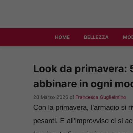
Vai
al
contenuto
HOME
BELLEZZA
MO
Look da primavera: 5
abbinare in ogni mo
28 Marzo 2026
di
Francesca Guglielmino
Con la primavera, l’armadio si rivo
pesanti. E all’improvviso ci si 