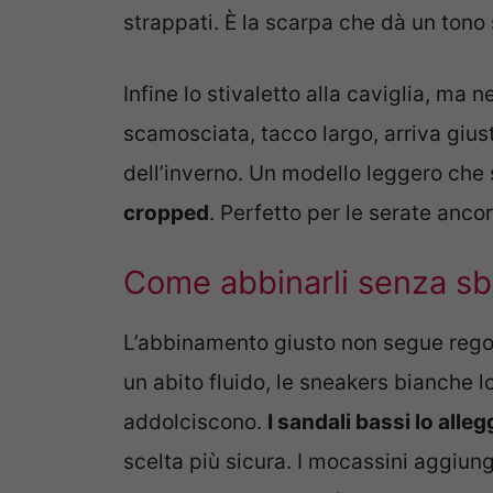
strappati. È la scarpa che dà un tono
Infine lo stivaletto alla caviglia, ma n
scamosciata, tacco largo, arriva gius
dell’inverno. Un modello leggero che s
cropped
. Perfetto per le serate anco
Come abbinarli senza sb
L’abbinamento giusto non segue regol
un abito fluido, le sneakers bianche l
addolciscono.
I sandali bassi lo alle
scelta più sicura. I mocassini aggiungo