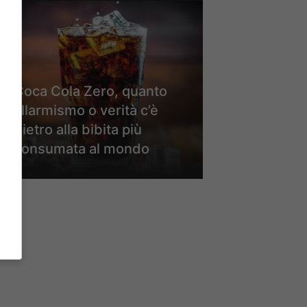
Coca Cola Zero, quanto
allarmismo o verità c’è
dietro alla bibita più
consumata al mondo