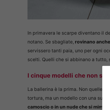
In primavera le scarpe diventano il de
notano. Se sbagliate,
rovinano anche l
servissero tanti paia, uno per ogni o
scelti. Quelli che si abbinano a tutto
I cinque modelli che non sba
La ballerina è la prima. Non quelle t
tortura, ma un modello con una suol
camoscio o in un nude che si mimetiz