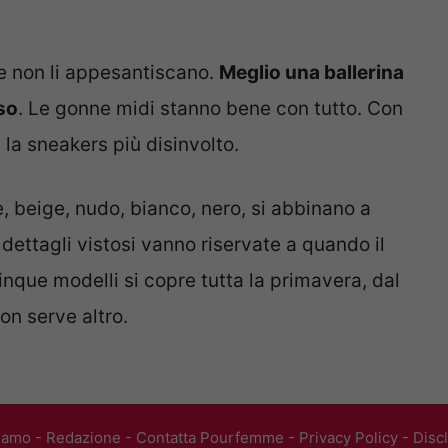
he non li appesantiscano.
Meglio una ballerina
so
. Le gonne midi stanno bene con tutto. Con
n la sneakers più disinvolto.
e, beige, nudo, bianco, nero, si abbinano a
 dettagli vistosi vanno riservate a quando il
cinque modelli si copre tutta la primavera, dal
on serve altro.
iamo
-
Redazione
-
Contatta Pourfemme
-
Privacy Policy
-
Disc