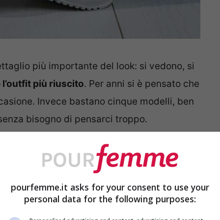
ttaglio più importante del look: si vedono, si
’outfit più riuscito
. Per anni si è pensato che
ccasione. Invece bastano cinque modelli, ben
, senza bisogno di pensarci troppo.
gliano mai
roppo piatte che dopo due ore diventano una
pourfemme.it asks for your consent to use your
a morbida e un tacco bassissimo.
Meglio se in
personal data for the following purposes:
za con la pelle
. Si infila con i jeans, con un