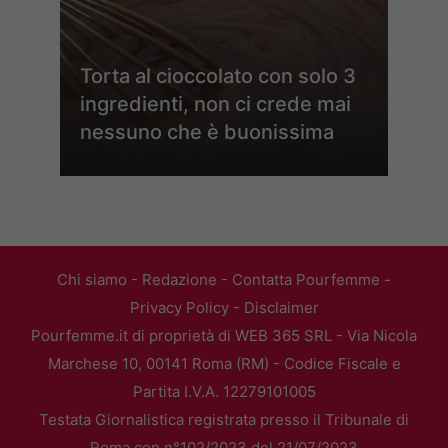
Torta al cioccolato con solo 3
ingredienti, non ci crede mai
nessuno che è buonissima
Chi siamo
-
Redazione
-
Contatta Pourfemme
-
Privacy Policy
-
Disclaimer
Pourfemme.it di proprietà di WEB 365 SRL - Via Nicola
Marchese 10, 00141 Roma (RM) - Codice Fiscale e
Partita I.V.A. 12279101005
Testata Giornalistica registrata presso il Tribunale di
Roma con n°102/2023 del 21/07/2023