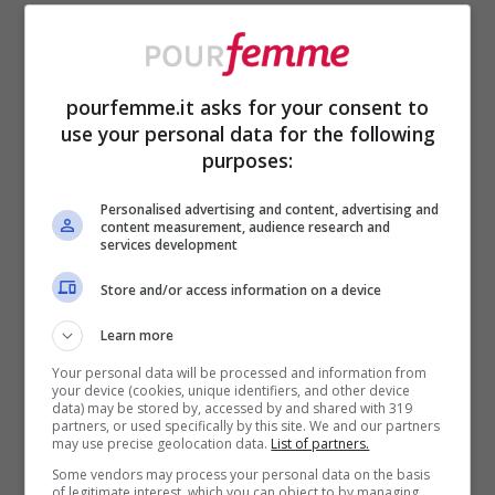
lavatrice
con lavaggio delicato, preferire
un detergente liquido, evitare
candeggianti e prodotti aggressivi,
pourfemme.it asks for your consent to
use your personal data for the following
impostare una
centrifuga bassa
così da
purposes:
evitare pieghe e restringimenti. In
Personalised advertising and content, advertising and
alternativa lavarle a mano in una bacinella
content measurement, audience research and
services development
con acqua tiepida e del detersivo, lasciare
Store and/or access information on a device
in ammollo un paio di ore e poi procediamo
Learn more
al risciacquo. Stendere all’aria aperta e
Your personal data will be processed and information from
lasciarle asciugare bene.
your device (cookies, unique identifiers, and other device
data) may be stored by, accessed by and shared with 319
partners, or used specifically by this site. We and our partners
may use precise geolocation data.
List of partners.
Passiamo ad
aspirare polvere dai tessuti,
Some vendors may process your personal data on the basis
dai rivestimenti e dalle tappezzerie
,
of legitimate interest, which you can object to by managing