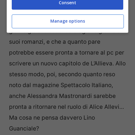
Consent
attualmente sta riscuotendo un
grandissimo successo con Costanza,
Manage options
giunta già alla seconda stagione grazie ai
suoi romanzi, e che a quanto pare
potrebbe essere pronta a tornare al pc per
scrivere un nuovo capitolo de L’Allieva. Allo
stesso modo, poi, secondo quanto reso
noto dal magazine Spettacolo Italiano,
anche Alessandra Mastronardi sarebbe
pronta a ritornare nel ruolo di Alice Allevi…
Ma cosa ne pensa davvero Lino
Guanciale?