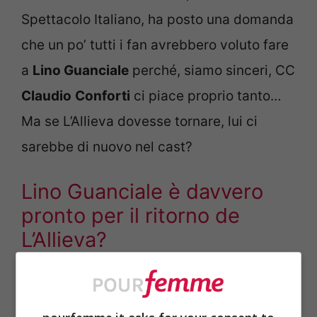
Spettacolo Italiano, ha posto una domanda
che un po’ tutti i fan avrebbero voluto fare
a
Lino Guanciale
perché, siamo sinceri, CC
Claudio
Conforti
ci piace proprio tanto…
Ma se L’Allieva dovesse tornare, lui ci
sarebbe di nuovo nel cast?
Lino Guanciale è davvero
pronto per il ritorno de
L’Allieva?
Ci sono due modi di vivere
L’Allieva
:
accontentarsi dei libri e della serie TV,