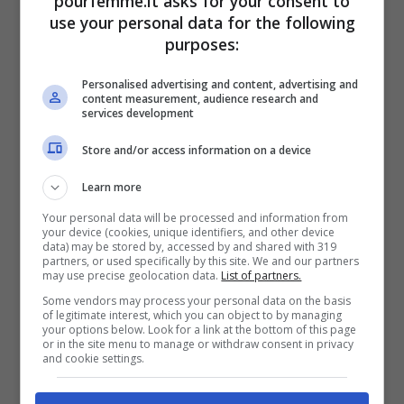
pourfemme.it asks for your consent to
oppure continuare a sperare che questa
use your personal data for the following
purposes:
ritorni, guardando in loop gli episodi. Con
la terza stagione purtroppo si è chiuso il
Personalised advertising and content, advertising and
content measurement, audience research and
capitolo televisivo de L’Allieva,
Claudio e
services development
Alice sono convolati a nozze nonostante i
Store and/or access information on a device
loro periodi turbolenti
, ma è inutile non
Learn more
riconoscere che il ritorno di una quarta
Your personal data will be processed and information from
your device (cookies, unique identifiers, and other device
stagione il pubblico lo desidera e pensa di
data) may be stored by, accessed by and shared with 319
partners, or used specifically by this site. We and our partners
meritarlo.
may use precise geolocation data.
List of partners.
Some vendors may process your personal data on the basis
of legitimate interest, which you can object to by managing
your options below. Look for a link at the bottom of this page
I rumor, poi, sono diventati sempre più
or in the site menu to manage or withdraw consent in privacy
and cookie settings.
intensi dopo alcune recenti dichiarazioni
rilasciate da Alessia Gazzola, che