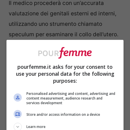
Il medico procederà con un’accurata
valutazione dei genitali esterni ed interni,
utilizzando uno strumento chiamato
speculum per esaminare il collo dell’utero.
Per una diagnosi più approfondita, il tuo
ginecologo potrebbe ricorrere a specifiche
pourfemme.it asks for your consent to
use your personal data for the following
procedure diagnostiche, tra cui:
purposes:
Ecografia transvaginale: permette di
Personalised advertising and content, advertising and
content measurement, audience research and
visualizzare dettagliatamente
services development
l’apparato genitale interno
Store and/or access information on a device
Pap test: fondamentale per la
Learn more