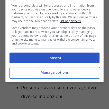
prevenzione del tumore del collo
Your personal data will be processed and information from
your device (cookies, unique identifiers, and other device
dell’utero
data) may be stored by, accessed by and shared with 319
partners, or used specifically by this site. We and our partners
may use precise geolocation data.
List of partners.
Per ottimizzare l’efficacia della visita, è
Some vendors may process your personal data on the basis
of legitimate interest, which you can object to by managing
your options below. Look for a link at the bottom of this page
consigliabile:
or in the site menu to manage or withdraw consent in privacy
and cookie settings.
Evitare lavande vaginali nei tre
Consent
giorni precedenti
Non avere rapporti sessuali nelle 24
Manage options
ore prima dell’esame
Presentarsi a vescica vuota, salvo
diverse indicazioni