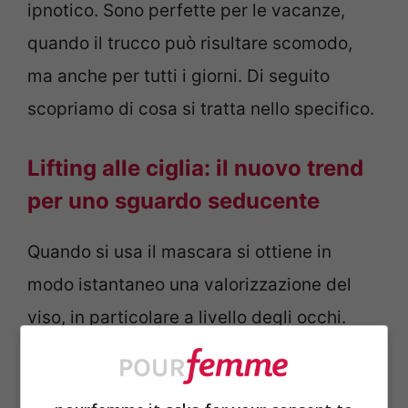
ipnotico. Sono perfette per le vacanze,
quando il trucco può risultare scomodo,
ma anche per tutti i giorni. Di seguito
scopriamo di cosa si tratta nello specifico.
Lifting alle ciglia: il nuovo trend
per uno sguardo seducente
Quando si usa il mascara si ottiene in
modo istantaneo una valorizzazione del
viso, in particolare a livello degli occhi.
Con questo trucco si modella, si aggiunge
volume e si fissano le ciglia. Purtroppo