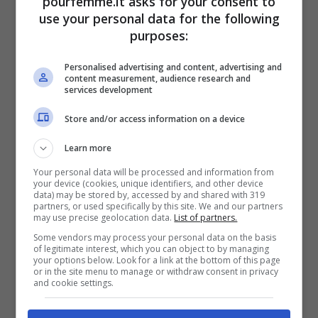
pourfemme.it asks for your consent to
però quando arriva la stagione calda e si
use your personal data for the following
va al mare o in piscina capita di
purposes:
dimenticarsi di applicarlo, oppure il sole e
Personalised advertising and content, advertising and
content measurement, audience research and
il sudore
ci fa evitare di metterlo.
services development
Store and/or access information on a device
Learn more
Your personal data will be processed and information from
your device (cookies, unique identifiers, and other device
data) may be stored by, accessed by and shared with 319
partners, or used specifically by this site. We and our partners
may use precise geolocation data.
List of partners.
Some vendors may process your personal data on the basis
of legitimate interest, which you can object to by managing
your options below. Look for a link at the bottom of this page
or in the site menu to manage or withdraw consent in privacy
and cookie settings.
Il lifting alle ciglia come sostituto del mascara: il risultato è
eccezionale – pourfemme.it