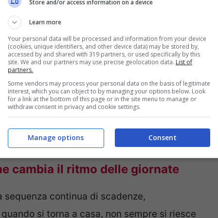
re equilibrio.
Store and/or access information on a device
Learn more
e lontano o scegliere mete costose. Ciò che
Your personal data will be processed and information from your device
(cookies, unique identifiers, and other device data) may be stored by,
e, cambiare scenario, alleggerire la mente e
accessed by and shared with 319 partners, or used specifically by this
site. We and our partners may use precise geolocation data.
List of
 del tempo. In questo senso,
investire in una
partners.
Some vendors may process your personal data on the basis of legitimate
e, sulla lucidità e sulla qualità della propria
interest, which you can object to by managing your options below. Look
for a link at the bottom of this page or in the site menu to manage or
i giorni di partenza, ma può continuare anche
withdraw consent in privacy and cookie settings.
 riposati, presenti e capaci di affrontare
Manage options
Consent
he cambia il ritmo delle giornate
a sequenza continua di scadenze,
e quando si torna a casa, non sempre si riesce