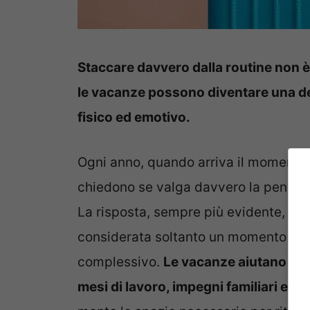
Staccare davvero dalla routine non 
le vacanze possono diventare una del
fisico ed emotivo.
Ogni anno, quando arriva il momento
chiedono se valga davvero la pena sp
La risposta, sempre più evidente, è
considerata soltanto un momento di 
complessivo.
Le vacanze aiutano a r
mesi di lavoro, impegni familiari e p