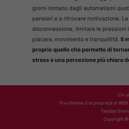
giorni lontano dagli automatismi quot
pensieri e a ritrovare motivazione. L
disconnessione, limitare le pressioni i
piacere, movimento e tranquillità.
Il 
proprio quello che permette di tornar
stress e una percezione più chiara de
Chi s
Pourfemme.it di proprietà di WEB 
Testata Giorn
Copyright ©2