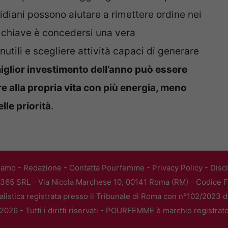
idiani possono aiutare a rimettere ordine nei
a chiave è concedersi una vera
nutili e scegliere attività capaci di generare
miglior investimento dell’anno può essere
e alla propria vita con più energia, meno
lle priorità
.
iamo
-
Redazione
-
Contatta Pourfemme
-
Privacy Policy
-
Disc
365 SRL - Via Nicola Marchese 10, 00141 Roma (RM) - Codice Fi
alistica registrata presso il Tribunale di Roma con n°102/2023 
026 - Tutti i diritti riservati - POURFEMME è marchio registrat