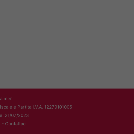
laimer
scale e Partita I.V.A. 12279101005
del 21/07/2023
o -
Contattaci