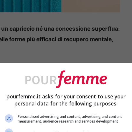
è un capriccio né una concessione superflua:
le forme più efficaci di recupero mentale,
 di programmare una pausa, molte persone si
endere tempo, energie e denaro per partire.
 che una vacanza non dovrebbe essere
pourfemme.it asks for your consent to use your
svago, ma una scelta legata al benessere
personal data for the following purposes:
idurre lo stress naturale accumulato durante
Personalised advertising and content, advertising and content
ressioni quotidiane
, offrendo al corpo e alla
measurement, audience research and services development