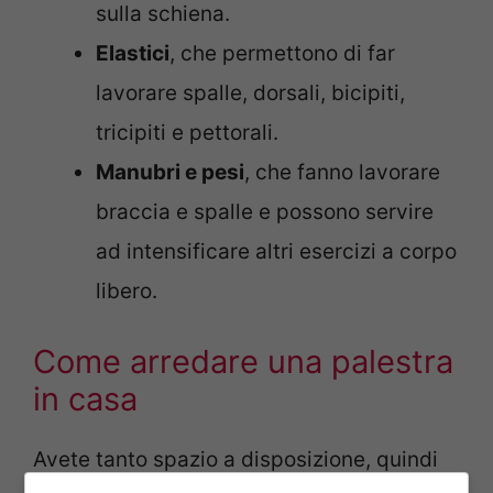
sulla schiena.
Elastici
, che permettono di far
lavorare spalle, dorsali, bicipiti,
tricipiti e pettorali.
Manubri e pesi
, che fanno lavorare
braccia e spalle e possono servire
ad intensificare altri esercizi a corpo
libero.
Come arredare una palestra
in casa
Avete tanto spazio a disposizione, quindi