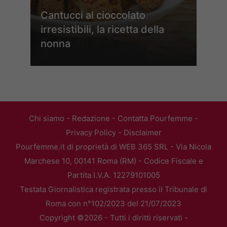
Cantucci al cioccolato
irresistibili, la ricetta della
nonna
Chi siamo
-
Redazione
-
Contatta Pourfemme
-
Privacy Policy
-
Disclaimer
Pourfemme.it di proprietà di WEB 365 SRL - Via Nicola
Marchese 10, 00141 Roma (RM) - Codice Fiscale e
Partita I.V.A. 12279101005
Testata Giornalistica registrata presso il Tribunale di
Roma con n°102/2023 del 21/07/2023
Copyright ©2026 - Tutti i diritti riservati -