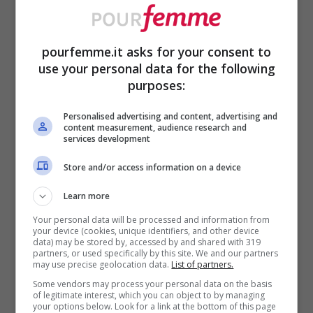
desiderate creare una vera e propria area
fitness. Quali sono i macchinari da poter
pourfemme.it asks for your consent to
acquistare?
use your personal data for the following
purposes:
Ecco una lista che abbiamo stilato per voi.
Personalised advertising and content, advertising and
content measurement, audience research and
services development
Una
panca piana con bilanciere
e
Store and/or access information on a device
pesi e schienale reclinabile, per
praticare tutti gli esercizi del
Learn more
bodybuilding.
Your personal data will be processed and information from
your device (cookies, unique identifiers, and other device
data) may be stored by, accessed by and shared with 319
Un
tapis roulant
, utile per il
partners, or used specifically by this site. We and our partners
may use precise geolocation data.
List of partners.
riscaldamento, il defaticamento o
Some vendors may process your personal data on the basis
per fare una camminata/corsetta
of legitimate interest, which you can object to by managing
your options below. Look for a link at the bottom of this page