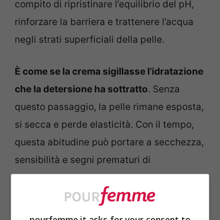
compito di ripristinare l’equilibrio del pH,
rinforzare la barriera e trattenere l’acqua
negli strati superficiali della pelle.
È come se la crema sigillasse l’idratazione
che la detersione ha sottratto
. Senza
questo passaggio, la pelle rimane esposta,
si secca e perde elasticità. Con il tempo,
questa abitudine può portare a secchezza,
sensibilità e segni prematuri di
invecchiamento. La crema, insomma, non
è un vezzo, ma un gesto di prevenzione.
pourfemme.it asks for your consent to