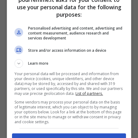
La regola pratica: applicare
use your personal data for the following
la crema a pelle ancora
purposes:
umida (e il contorno occhi
Personalised advertising and content, advertising and
non si dimentica)
content measurement, audience research and
services development
Store and/or access information on a device
La crema idratante va applicata subito
dopo la detersione, quando la pelle è
Learn more
ancora leggermente umida. In questo
Your personal data will be processed and information from
your device (cookies, unique identifiers, and other device
data) may be stored by, accessed by and shared with 319
modo, l’acqua residua aiuta la crema a
partners, or used specifically by this site. We and our partners
may use precise geolocation data.
List of partners.
penetrare più in profondità e a trattenere
Some vendors may process your personal data on the basis
l’idratazione più a lungo. Il contorno occhi,
of legitimate interest, which you can object to by managing
your options below. Look for a link at the bottom of this page
or in the site menu to manage or withdraw consent in privacy
se necessario, va applicato prima della
and cookie settings.
crema viso, seguendo lo stesso principio.