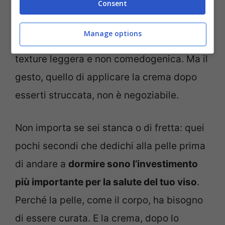
Consent
La scelta della
crema dipende dal tipo di
pelle
: per le pelli secche, una crema più
Manage options
ricca e nutriente; per le pelli grasse, una
texture leggera e non comedogenica. Ma il
gesto, quello di applicare la crema dopo
esserti struccata, non è negoziabile.
Non importa se sei stanca o di fretta: quei
pochi secondi che dedichi alla pelle prima
di andare a
dormire sono l’investimento
più importante per la salute del tuo viso
.
Perché la pelle, come il corpo, ha bisogno
di essere curata. E la crema, dopo lo