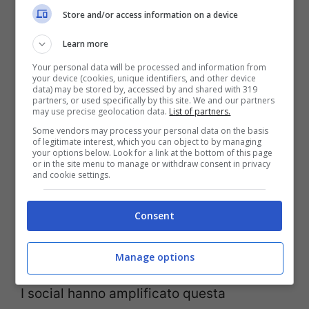
comodità. Molti capi sono esteticamente
Store and/or access information on a device
belli ma poco pratici nella vita quotidiana.
Learn more
Tessuti che segnano, tagli che
Your personal data will be processed and information from
your device (cookies, unique identifiers, and other device
costringono, scarpe che stancano. Anche
data) may be stored by, accessed by and shared with 319
partners, or used specifically by this site. We and our partners
inconsciamente,
il corpo rifiuta ciò che
may use precise geolocation data.
List of partners.
Some vendors may process your personal data on the basis
non lo fa stare bene
. E così, davanti
of legitimate interest, which you can object to by managing
your options below. Look for a link at the bottom of this page
all’armadio, scartiamo tutto quello che
or in the site menu to manage or withdraw consent in privacy
and cookie settings.
sappiamo già non ci farà sentire a nostro
agio per ore.
Consent
La distanza tra social e realtà
Manage options
I social hanno amplificato questa