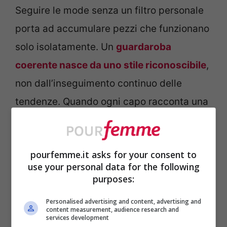
Seguire le mode senza un filtro personale
porta ad accumulare pezzi che funzionano
solo isolatamente. Un
guardaroba
coerente nasce da uno stile riconoscibile
,
non dall’inseguimento continuo delle
tendenze. Quando ogni capo racconta una
storia diversa, diventa difficile costruire
outfit che abbiano un senso e che facciano
pourfemme.it asks for your consent to
sentire davvero a proprio agio.
use your personal data for the following
purposes:
Vestiti belli ma scomodi
Personalised advertising and content, advertising and
content measurement, audience research and
C’è poi un aspetto spesso ignorato: la
services development