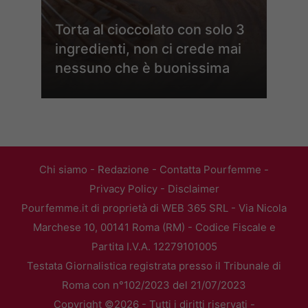
Torta al cioccolato con solo 3
ingredienti, non ci crede mai
nessuno che è buonissima
Chi siamo
-
Redazione
-
Contatta Pourfemme
-
Privacy Policy
-
Disclaimer
Pourfemme.it di proprietà di WEB 365 SRL - Via Nicola
Marchese 10, 00141 Roma (RM) - Codice Fiscale e
Partita I.V.A. 12279101005
Testata Giornalistica registrata presso il Tribunale di
Roma con n°102/2023 del 21/07/2023
Copyright ©2026 - Tutti i diritti riservati -