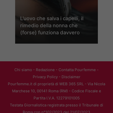
L’uovo che salva i capelli, il
rimedio della nonna che
(forse) funziona davvero
Chi siamo
-
Redazione
-
Contatta Pourfemme
-
Privacy Policy
-
Disclaimer
Pourfemme.it di proprietà di WEB 365 SRL - Via Nicola
Marchese 10, 00141 Roma (RM) - Codice Fiscale e
Partita I.V.A. 12279101005
Testata Giornalistica registrata presso il Tribunale di
Roma con n°102/2023 del 21/07/2023