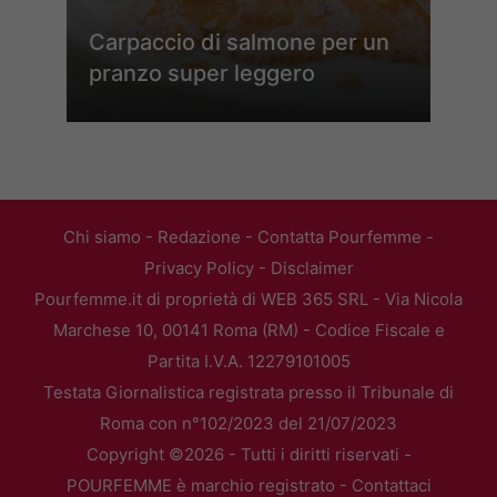
Carpaccio di salmone per un
pranzo super leggero
Chi siamo
-
Redazione
-
Contatta Pourfemme
-
Privacy Policy
-
Disclaimer
Pourfemme.it di proprietà di WEB 365 SRL - Via Nicola
Marchese 10, 00141 Roma (RM) - Codice Fiscale e
Partita I.V.A. 12279101005
Testata Giornalistica registrata presso il Tribunale di
Roma con n°102/2023 del 21/07/2023
Copyright ©2026 - Tutti i diritti riservati -
POURFEMME è marchio registrato -
Contattaci