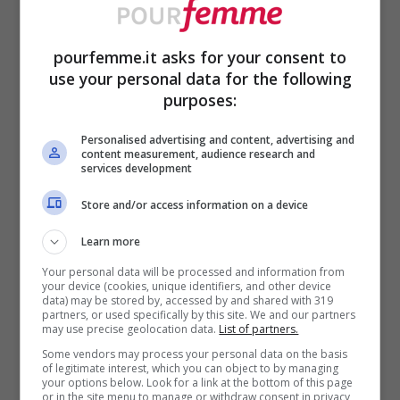
Da un sorriso nasce sempre un altro
sorriso. Guarisce soltanto chi vuol
pourfemme.it asks for your consent to
guarire. (
Ippocrate
)
use your personal data for the following
purposes:
Due sorrisi che si avvicinano
finiscono col diventare un bacio.
Personalised advertising and content, advertising and
content measurement, audience research and
services development
(
Victor Hugo
)
Store and/or access information on a device
Le più belle frasi sul sorriso da
Learn more
dedicare ai bambini
Your personal data will be processed and information from
your device (cookies, unique identifiers, and other device
data) may be stored by, accessed by and shared with 319
I bambini hanno senza ombra di dubbio il
partners, or used specifically by this site. We and our partners
may use precise geolocation data.
List of partners.
sorriso più bello, puro e genuino. Ecco
Some vendors may process your personal data on the basis
of legitimate interest, which you can object to by managing
alcune frasi dedicate a loro. Lasciati
your options below. Look for a link at the bottom of this page
or in the site menu to manage or withdraw consent in privacy