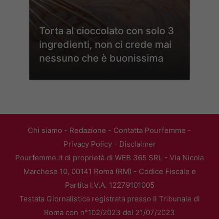
Torta al cioccolato con solo 3
ingredienti, non ci crede mai
nessuno che è buonissima
Chi siamo
-
Redazione
-
Contatta Pourfemme
-
Privacy Policy
-
Disclaimer
Pourfemme.it di proprietà di WEB 365 SRL - Via Nicola
Marchese 10, 00141 Roma (RM) - Codice Fiscale e
Partita I.V.A. 12279101005
Testata Giornalistica registrata presso il Tribunale di
Roma con n°102/2023 del 21/07/2023