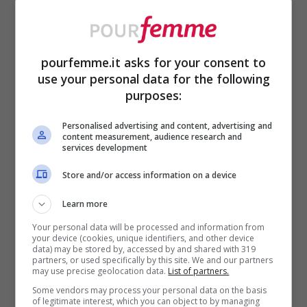
una lastra appiccicosa. Senza l’olio che
sospende e sigilla, la magia della frittura
tradizionale non può replicarsi.
pourfemme.it asks for your consent to
use your personal data for the following
Gli errori più comuni e cosa
purposes:
succede davvero
Personalised advertising and content, advertising and
content measurement, audience research and
services development
Molti tentano esperimenti ambiziosi con la
Store and/or access information on a device
friggitrice ad aria, come cuocere pop corn
Learn more
o bistecche spesse. Sulla carta sembrano
Your personal data will be processed and information from
ottime idee, nella pratica molto meno. Il
your device (cookies, unique identifiers, and other device
data) may be stored by, accessed by and shared with 319
mais
, per esempio, ha bisogno di calore
partners, or used specifically by this site. We and our partners
may use precise geolocation data.
List of partners.
uniforme per scoppiare: la friggitrice non
Some vendors may process your personal data on the basis
of legitimate interest, which you can object to by managing
lo garantisce, e spesso metà dei chicchi