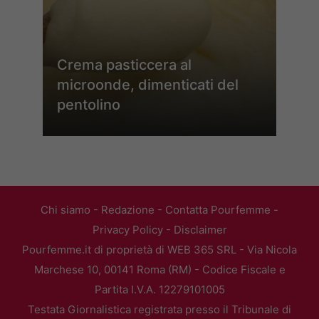
Crema pasticcera al
microonde, dimenticati del
pentolino
Chi siamo
-
Redazione
-
Contatta Pourfemme
-
Privacy Policy
-
Disclaimer
Pourfemme.it di proprietà di WEB 365 SRL - Via Nicola
Marchese 10, 00141 Roma (RM) - Codice Fiscale e
Partita I.V.A. 12279101005
Testata Giornalistica registrata presso il Tribunale di