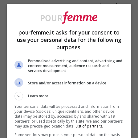
La preparazione del pane senza forno è
molto semplice: non dobbiamo fare altro
che prendere una ciotola abbastanza
pourfemme.it asks for your consent to
capiente, mettere all’interno la farina,
use your personal data for the following
purposes:
aggiungere i 3 g di bicarbonato, il pizzico
di sale e lo yogurt intero naturale.
Personalised advertising and content, advertising and
content measurement, audience research and
services development
Inizialmente, con l’aiuto di una spatola,
cominciamo a lavorare gli ingredienti
Store and/or access information on a device
finché non si saranno trasformati in un
Learn more
impasto omogeneo e compatto.
Your personal data will be processed and information from
your device (cookies, unique identifiers, and other device
Dopodiché l
asciamolo riposare per tre
data) may be stored by, accessed by and shared with 319
partners, or used specifically by this site. We and our partners
may use precise geolocation data.
List of partners.
quarti d’ora
.
Some vendors may process your personal data on the basis