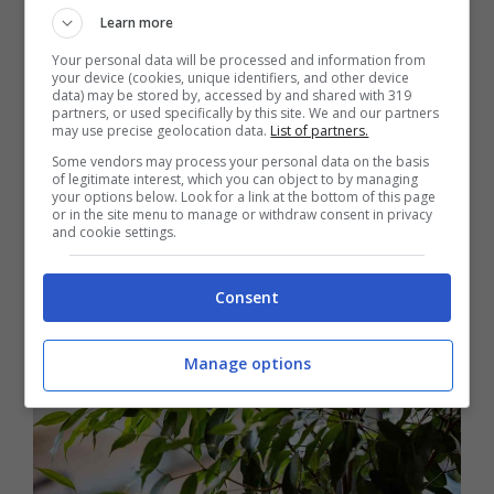
d’appartamento con fogliame ornamentale
Learn more
che può raggiungere anche altezze
Your personal data will be processed and information from
your device (cookies, unique identifiers, and other device
elevate, se ben tenuta, che si presta bene
data) may be stored by, accessed by and shared with 319
partners, or used specifically by this site. We and our partners
may use precise geolocation data.
List of partners.
ad essere collocata in qualsiasi ambiente
Some vendors may process your personal data on the basis
domestico.
of legitimate interest, which you can object to by managing
your options below. Look for a link at the bottom of this page
or in the site menu to manage or withdraw consent in privacy
and cookie settings.
Consent
Manage options