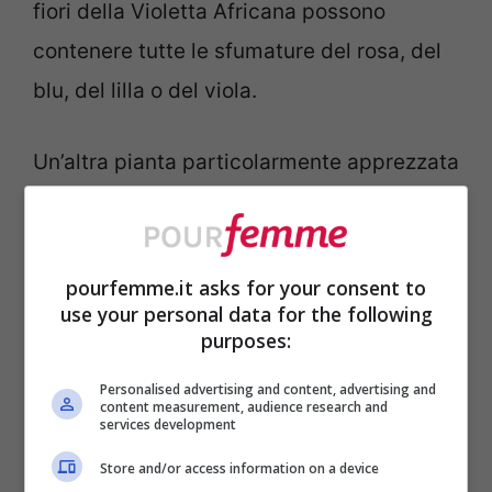
fiori della Violetta Africana possono
contenere tutte le sfumature del rosa, del
blu, del lilla o del viola.
Un’altra pianta particolarmente apprezzata
da chi vuole delle piante da appartamento
facili da tenere in casa è il
Ficus benjamin
.
Forse qualcuna lo conosce con il nome di
pourfemme.it asks for your consent to
use your personal data for the following
Fico Beniamino, è sempre la stessa pianta!
purposes:
Ed è molto facile da coltivare.
Personalised advertising and content, advertising and
content measurement, audience research and
services development
Quali sono
le caratteristiche del Ficus
Benjamin
? Si tratta di una pianta
Store and/or access information on a device