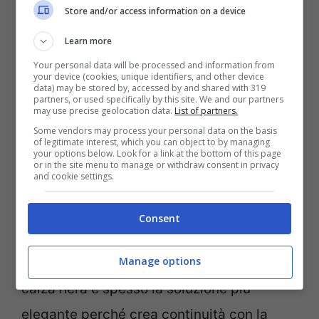
Store and/or access information on a device
La regola “furba” che ti
Learn more
salva il look
Your personal data will be processed and information from
your device (cookies, unique identifiers, and other device
Il criterio più semplice è chiederti: “
Che
data) may be stored by, accessed by and shared with 319
partners, or used specifically by this site. We and our partners
may use precise geolocation data.
List of partners.
tipo di décolleté è e che tipo di giornata mi
Some vendors may process your personal data on the basis
aspetta?
”. Se hai una décolleté nude o
of legitimate interest, which you can object to by managing
your options below. Look for a link at the bottom of this page
chiara e vuoi un effetto invisibile, una
or in the site menu to manage or withdraw consent in privacy
and cookie settings.
velata color carne ben scelta è l’unico
modo per non rovinare l’armonia.
Consent
Manage options
Se hai décolleté nere o scure, in inverno la
calza nera è spesso la soluzione più
elegante perché crea continuità con la