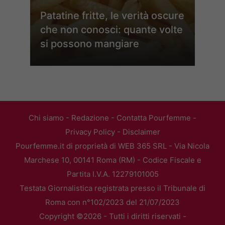
Patatine fritte, le verità oscure
che non conosci: quante volte
si possono mangiare
Chi siamo
-
Redazione
-
Contatta Pourfemme
-
Privacy Policy
-
Disclaimer
Pourfemme.it di proprietà di WEB 365 SRL - Via Nicola
Marchese 10, 00141 Roma (RM) - Codice Fiscale e
Partita I.V.A. 12279101005
Testata Giornalistica registrata presso il Tribunale di
Roma con n°102/2023 del 21/07/2023
Copyright ©2026 - Tutti i diritti riservati -