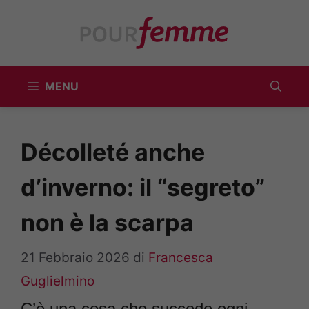
Vai
al
contenuto
MENU
Décolleté anche
d’inverno: il “segreto”
non è la scarpa
21 Febbraio 2026
di
Francesca
Guglielmino
C’è una cosa che succede ogni