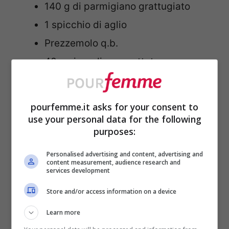
140 g di parmigiano grattugiato
1 spicchio di aglio
Prezzemolo q.b.
40 g circa di pangrattato
Olio di semi di girasole q.b.
pourfemme.it asks for your consent to
COME SI PREPARA LE
use your personal data for the following
purposes:
POLPETTE DI GAMBERI
Personalised advertising and content, advertising and
content measurement, audience research and
Inizia prendendo i
gamberi
già puliti
services development
e tritali grossolanamente con un
Store and/or access information on a device
coltello. Non ridurli in purea, devono
Learn more
restare a pezzetti per dare più gusto