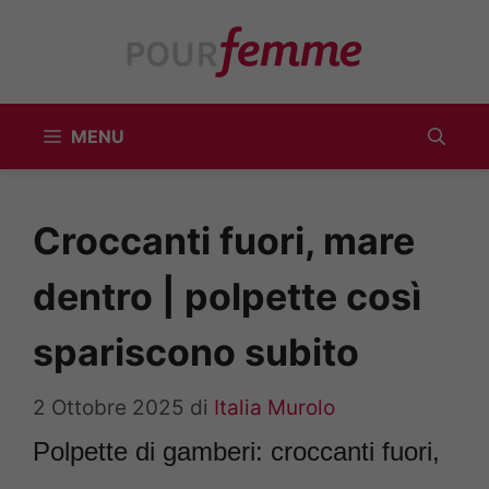
Vai
al
contenuto
MENU
Croccanti fuori, mare
dentro | polpette così
spariscono subito
2 Ottobre 2025
di
Italia Murolo
Polpette di gamberi: croccanti fuori,