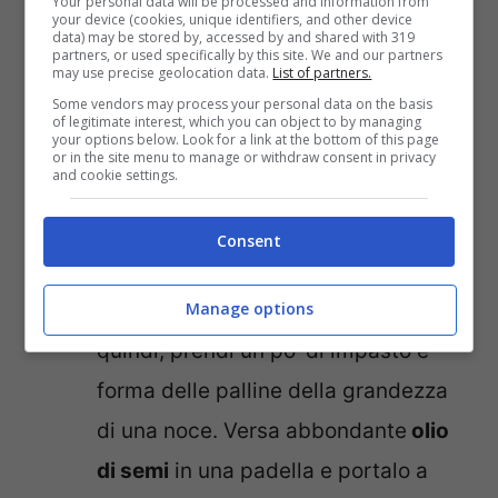
Your personal data will be processed and information from
your device (cookies, unique identifiers, and other device
e consistenza.
data) may be stored by, accessed by and shared with 319
partners, or used specifically by this site. We and our partners
In una ciotola poi, unisci i
gamberi
may use precise geolocation data.
List of partners.
Some vendors may process your personal data on the basis
con
le uova, il parmigiano, il
of legitimate interest, which you can object to by managing
your options below. Look for a link at the bottom of this page
pangrattato, lo spicchio di aglio
or in the site menu to manage or withdraw consent in privacy
and cookie settings.
tritato finemente e il prezzemolo
.
Amalgama bene l’impasto deve
Consent
essere morbido ma modellabile.
Manage options
Con le mani leggermente umide
quindi, prendi un po’ di impasto e
forma delle palline della grandezza
di una noce. Versa abbondante
olio
di semi
in una padella e portalo a