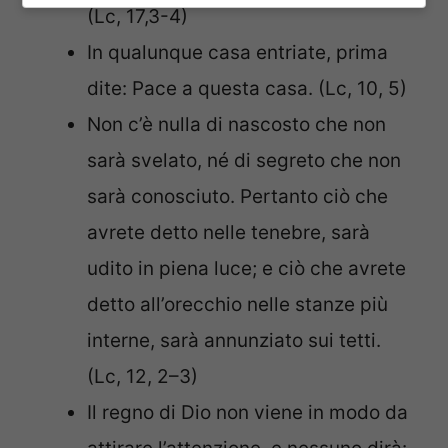
(Lc, 17,3-4)
In qualunque casa entriate, prima
dite: Pace a questa casa. (Lc, 10, 5)
Non c’è nulla di nascosto che non
sarà svelato, né di segreto che non
sarà conosciuto. Pertanto ciò che
avrete detto nelle tenebre, sarà
udito in piena luce; e ciò che avrete
detto all’orecchio nelle stanze più
interne, sarà annunziato sui tetti.
(Lc, 12, 2–3)
Il regno di Dio non viene in modo da