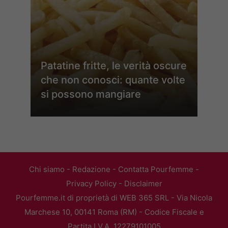
Patatine fritte, le verità oscure
che non conosci: quante volte
si possono mangiare
Chi siamo
-
Redazione
-
Contatta Pourfemme
-
Privacy Policy
-
Disclaimer
Pourfemme.it di proprietà di WEB 365 SRL - Via Nicola
Marchese 10, 00141 Roma (RM) - Codice Fiscale e
Partita I.V.A. 12279101005