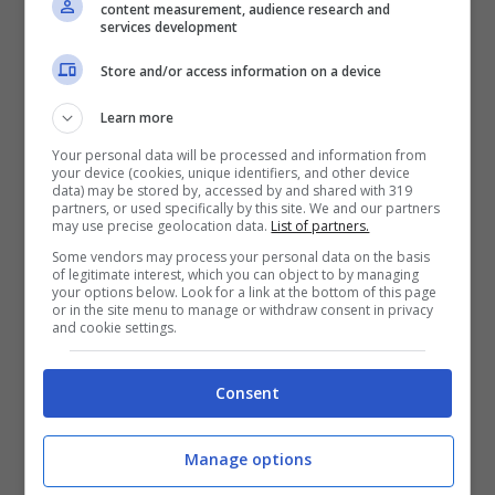
insieme le citazioni più belle per frasi
content measurement, audience research and
services development
toccanti da utilizzare come citazioni
Store and/or access information on a device
augurali sui vostri
biglietti di auguri
per
Learn more
questo sacramento così speciale.
Your personal data will be processed and information from
your device (cookies, unique identifiers, and other device
data) may be stored by, accessed by and shared with 319
Questo è il mio corpo che è dato per
partners, or used specifically by this site. We and our partners
may use precise geolocation data.
List of partners.
voi; fate questo in memoria di me.
Some vendors may process your personal data on the basis
(Lc 22, 19)
of legitimate interest, which you can object to by managing
your options below. Look for a link at the bottom of this page
or in the site menu to manage or withdraw consent in privacy
Un giorno Gesù disse ai suoi
and cookie settings.
discepoli: State bene attenti. Se un
tuo fratello ti offende, tu
Consent
rimproveralo. Se poi si pente di
Manage options
quello che ha fatto, tu perdonalo.