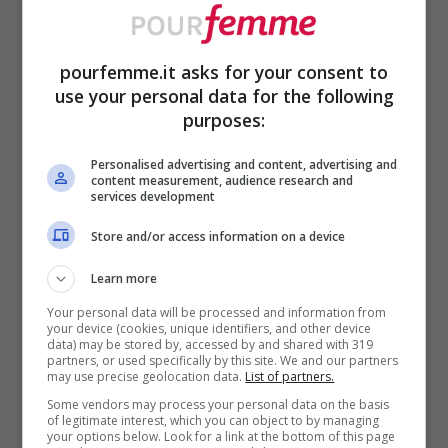
giorni, che possono essere variabili).
Questo periodo può svolgersi in due modi
pourfemme.it asks for your consent to
diversi: se è avvenuta la fecondazione,
use your personal data for the following
purposes:
l’embrione produce precocemente un
ormone chiamato gonadotropina corionica
Personalised advertising and content, advertising and
content measurement, audience research and
umana (HCG) che è in grado di prolungare
services development
la vita del corpo luteo (corpo luteo
Store and/or access information on a device
gravidico), il quale continua a secernere
Learn more
progesterone ed estrogeni e il risultato
Your personal data will be processed and information from
your device (cookies, unique identifiers, and other device
finale è l’assenza della mestruazione e il
data) may be stored by, accessed by and shared with 319
partners, or used specifically by this site. We and our partners
proseguimento della
gravidanza
. In questo
may use precise geolocation data.
List of partners.
Some vendors may process your personal data on the basis
caso, successivamente, avverrà un ritardo
of legitimate interest, which you can object to by managing
your options below. Look for a link at the bottom of this page
del ciclo.