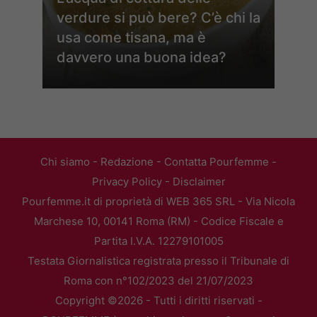
verdure si può bere? C’è chi la
usa come tisana, ma è
davvero una buona idea?
Chi siamo
-
Redazione
-
Contatta Pourfemme
-
Privacy Policy
-
Disclaimer
Pourfemme.it di proprietà di WEB 365 SRL - Via Nicola
Marchese 10, 00141 Roma (RM) - Codice Fiscale e
Partita I.V.A. 12279101005
Testata Giornalistica registrata presso il Tribunale di
Roma con n°102/2023 del 21/07/2023
Copyright ©2026 - Tutti i diritti riservati -