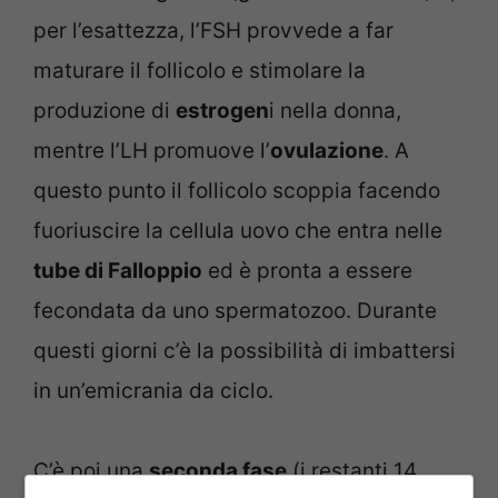
per l’esattezza, l’FSH provvede a far
maturare il follicolo e stimolare la
produzione di
estrogen
i nella donna,
mentre l’LH promuove l’
ovulazione
. A
questo punto il follicolo scoppia facendo
fuoriuscire la cellula uovo che entra nelle
tube di Falloppio
ed è pronta a essere
fecondata da uno spermatozoo. Durante
questi giorni c’è la possibilità di imbattersi
in un’emicrania da ciclo.
C’è poi una
seconda fase
(i restanti 14