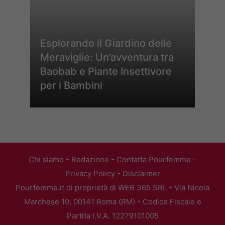
Esplorando il Giardino delle
Meraviglie: Un’avventura tra
Baobab e Piante Insettivore
per i Bambini
Chi siamo
-
Redazione
-
Contatta Pourfemme
-
Privacy Policy
-
Disclaimer
Pourfemme.it di proprietà di WEB 365 SRL - Via Nicola
Marchese 10, 00141 Roma (RM) - Codice Fiscale e
Partita I.V.A. 12279101005