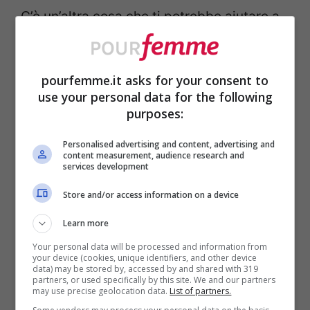
C’è un’altra cosa che ti potrebbe aiutare a
prevenire le rughe
: il
massaggio facciale
.
Da fare tutte le sere così da ottenere un
pourfemme.it asks for your consent to
effetto rilassante su tutto il corpo, il
use your personal data for the following
purposes:
massaggio potrebbe aiutarti a prevenire le
rughe e a rendere il viso sempre più
Personalised advertising and content, advertising and
content measurement, audience research and
giovane e in salute.
services development
Store and/or access information on a device
Cos’altro non dovrebbe mai mancare? La
Learn more
protezione solare
! Il viso va protetto non
Your personal data will be processed and information from
your device (cookies, unique identifiers, and other device
solo nel periodo estivo, ma anche nei mesi
data) may be stored by, accessed by and shared with 319
partners, or used specifically by this site. We and our partners
più freddi. Oltre ad applicare una crema
may use precise geolocation data.
List of partners.
idrante e protettiva contro il freddo, non