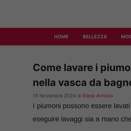
Vai
al
contenuto
HOME
BELLEZZA
MO
Come lavare i piumoni
nella vasca da bagn
15 Novembre 2024
di
Elena Arrisico
I piumoni possono essere lavati i
eseguire lavaggi sia a mano che 