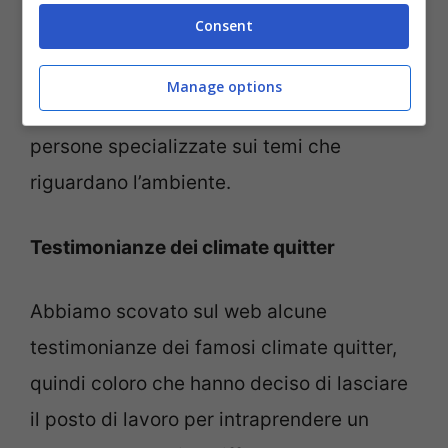
milioni.
Purtroppo, però, secondo alcune
Consent
statistiche, nonostante ci siano tante
offerte di lavoro, il riscontro non è quello
Manage options
desiderato. La difficoltà sta nel trovare
persone specializzate sui temi che
riguardano l’ambiente.
Testimonianze dei climate quitter
Abbiamo scovato sul web alcune
testimonianze dei famosi climate quitter,
quindi coloro che hanno deciso di lasciare
il posto di lavoro per intraprendere un