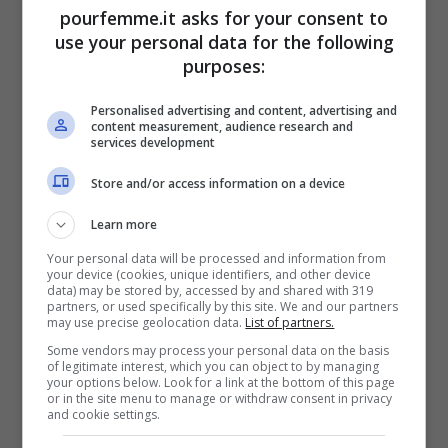
pourfemme.it asks for your consent to
quanto rilasciato da LinkedIn.
use your personal data for the following
sembrerebbe che negli ultimi anni sia
purposes:
aumentata la richiesta dei cosiddetti
Personalised advertising and content, advertising and
content measurement, audience research and
“green skills” nelle mansioni lavorative. Il
services development
grande social network ha rilasciato questi
Store and/or access information on a device
dettagli basandosi su una ricerca condotta
Learn more
dal
Global Green Skills Report
.
Your personal data will be processed and information from
your device (cookies, unique identifiers, and other device
data) may be stored by, accessed by and shared with 319
Proprio secondo l’Organizzazione
partners, or used specifically by this site. We and our partners
may use precise geolocation data.
List of partners.
interazione del lavoro, entro il 2030 i posti
Some vendors may process your personal data on the basis
of legitimate interest, which you can object to by managing
di lavoro verdi a livello globale potrebbero
your options below. Look for a link at the bottom of this page
or in the site menu to manage or withdraw consent in privacy
raggiungere un numero che supera
i 24
and cookie settings.