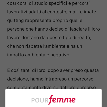
così corsi di studio specifici e percorsi
lavorativi adatti al contesto, ma il climate
quitting rappresenta proprio quelle
persone che hanno deciso di lasciare il loro
lavoro, lontano da questo tipo di realtà,
che non rispetta l’ambiente e ha un
impatto ambientale negativo.
E così tanti di loro, dopo aver preso questa
decisione, hanno intrapreso un percorso
completamente diverso dal loro percorso
di studio o dalle loro esperienze lavorative
per aiutare il pianeta. Per fortuna, secondo