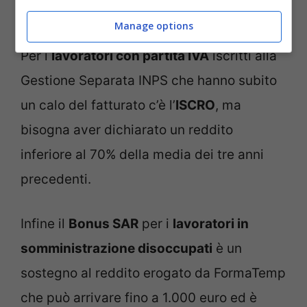
precedente la cessazione dal lavoro.
Manage options
Per i
lavoratori con partita IVA
iscritti alla
Gestione Separata INPS che hanno subito
un calo del fatturato c’è l’
ISCRO
, ma
bisogna aver dichiarato un reddito
inferiore al 70% della media dei tre anni
precedenti.
Infine il
Bonus SAR
per i
lavoratori in
somministrazione disoccupati
è un
sostegno al reddito erogato da FormaTemp
che può arrivare fino a 1.000 euro ed è