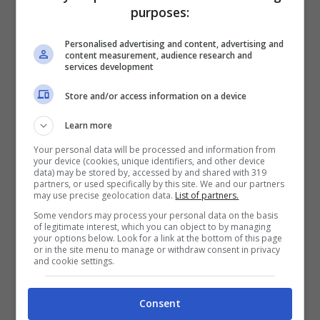
determinato delle pubbliche
purposes:
amministrazioni.
Personalised advertising and content, advertising and
content measurement, audience research and
services development
I
collaboratori coordinati e continuativi
,
Store and/or access information on a device
anche a progetto, possono chiedere la
DIS-COLL
, così come gli
assegnisti
e i
Learn more
Your personal data will be processed and information from
dottorandi di ricerca
con borsa di studio
your device (cookies, unique identifiers, and other device
data) may be stored by, accessed by and shared with 319
che hanno perso involontariamente
partners, or used specifically by this site. We and our partners
may use precise geolocation data.
List of partners.
l’occupazione e che sono iscritti in via
Some vendors may process your personal data on the basis
of legitimate interest, which you can object to by managing
esclusiva alla Gestione Separata presso
your options below. Look for a link at the bottom of this page
or in the site menu to manage or withdraw consent in privacy
l’INPS. Sono esclusi pensionati e partite
and cookie settings.
Iva. Il requisito è avere almeno un mese di
Consent
contribuzione dal 1° gennaio dell’anno