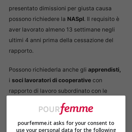
presentato dimissioni per giusta causa
possono richiedere la
NASpI
. Il requisito è
aver lavorato almeno 13 settimane negli
ultimi 4 anni prima della cessazione del
rapporto.
Possono richiederla anche gli
apprendisti,
i
soci lavoratori di cooperative
con
rapporto di lavoro subordinato con le
medesime cooperative,
personale
artistico
con rapporto di lavoro
pourfemme.it asks for your consent to
subordinato, dipendenti a tempo
use your personal data for the following