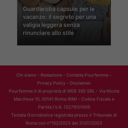
Guardaroba capsule per le
vacanze: il segreto per una
valigia leggera senza
rinunciare allo stile
Chi siamo
-
Redazione
-
Contatta Pourfemme
-
Privacy Policy
-
Disclaimer
Pourfemme.it di proprietà di WEB 365 SRL - Via Nicola
Marchese 10, 00141 Roma (RM) - Codice Fiscale e
Partita I.V.A. 12279101005
Testata Giornalistica registrata presso il Tribunale di
Roma con n°102/2023 del 21/07/2023