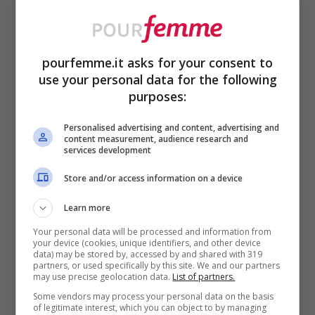
affascinante:
un capo nato per il fango e il
vento è diventato perfetto per la vita
urbana,
dove si abbina senza sforzo a
pourfemme.it asks for your consent to
use your personal data for the following
gonne in tulle, pantaloni sartoriali o denim
purposes:
consumati. È la sua versatilità a renderla
Personalised advertising and content, advertising and
così desiderabile, perché permette di
content measurement, audience research and
services development
giocare con contrasti
che altrimenti
Store and/or access information on a device
sembrerebbero forzati.
Learn more
Indossata con ballerine e camicia a pieghe
Your personal data will be processed and information from
your device (cookies, unique identifiers, and other device
data) may be stored by, accessed by and shared with 319
ricorda i college americani, con stivali e
partners, or used specifically by this site. We and our partners
may use precise geolocation data.
List of partners.
mini a palloncino strizza l’occhio allo street
Some vendors may process your personal data on the basis
style, con pantaloni in pelle acquista
of legitimate interest, which you can object to by managing