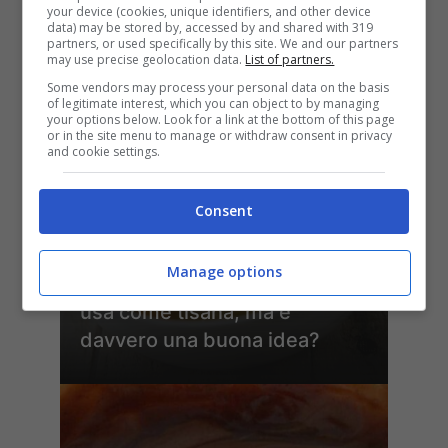
your device (cookies, unique identifiers, and other device
data) may be stored by, accessed by and shared with 319
ULTIMI ARTICOLI
partners, or used specifically by this site. We and our partners
may use precise geolocation data.
List of partners.
Some vendors may process your personal data on the basis
of legitimate interest, which you can object to by managing
your options below. Look for a link at the bottom of this page
or in the site menu to manage or withdraw consent in privacy
and cookie settings.
Consent
L’acqua di cottura delle
Manage options
verdure si può bere? C’è chi la
usa come tisana, ma è
davvero una buona idea?