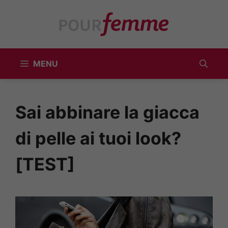
Vai
al
contenuto
MENU
Sai abbinare la giacca
di pelle ai tuoi look?
[TEST]