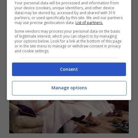
Your personal data will be processed and information from
your device (cookies, unique identifiers, and other device
data) may be stored by, accessed by and shared with 319
partners, or used specifically by this site. We and our partners
may use precise geolocation data.
List of partners.
Some vendors may process your personal data on the basis
of legitimate interest, which you can object to by managing
L'abito da sposa di Phoebe in
your options below. Look for a link at the bottom of this page
or in the site menu to manage or withdraw consent in privacy
Friends
and cookie settings.
Consent
Manage options