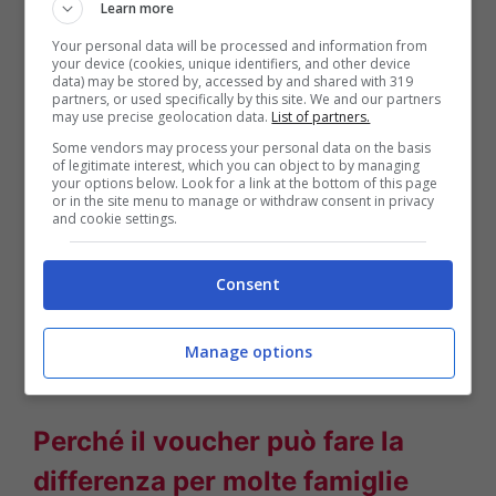
economiche indicate nell’avviso pubblico.
Learn more
Your personal data will be processed and information from
Particolare attenzione viene riservata alle
your device (cookies, unique identifiers, and other device
data) may be stored by, accessed by and shared with 319
famiglie con minori e alle persone con
partners, or used specifically by this site. We and our partners
may use precise geolocation data.
List of partners.
disabilità, categorie considerate prioritarie
Some vendors may process your personal data on the basis
of legitimate interest, which you can object to by managing
nell’assegnazione delle risorse disponibili.
your options below. Look for a link at the bottom of this page
or in the site menu to manage or withdraw consent in privacy
L’accesso al beneficio sarà subordinato
and cookie settings.
alla presentazione della domanda
Consent
secondo le procedure stabilite dagli enti
competenti
, con la necessità di allegare la
Manage options
documentazione richiesta.
Perché il voucher può fare la
differenza per molte famiglie