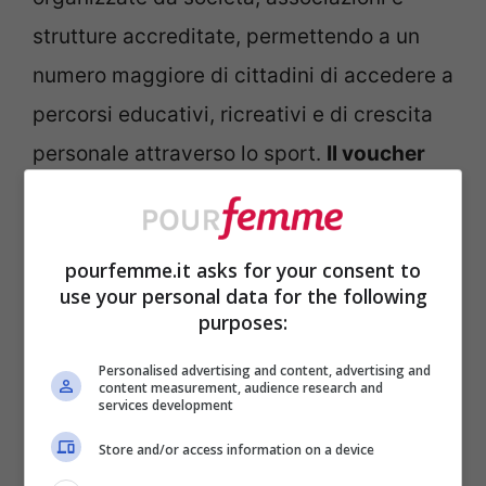
strutture accreditate, permettendo a un
numero maggiore di cittadini di accedere a
percorsi educativi, ricreativi e di crescita
personale attraverso lo sport.
Il voucher
da 500 euro potrà essere utilizzato per
coprire parte o la totalità delle spese
pourfemme.it asks for your consent to
sportive ammissibili
, a seconda delle
use your personal data for the following
modalità previste dal bando.
purposes:
Personalised advertising and content, advertising and
Tra i requisiti richiesti figurano
content measurement, audience research and
services development
generalmente la residenza nel territorio di
Store and/or access information on a device
riferimento e il rispetto delle condizioni